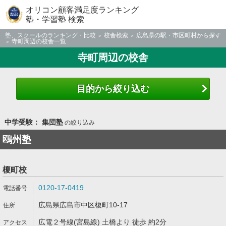
オリコン顧客満足度ランキング
塾・学習塾 検索
塾、スクールのランキング・比較
校舎検索
広島県の駅・市区町村から探す
寺町周辺の校舎一覧
寺町周辺の校舎
目的から絞り込む
中学受験： 集団塾
の絞り込み
鴎州塾
榎町校
0120-17-0419
広島県広島市中区榎町10-17
広電２号線(宮島線) 土橋より 徒歩 約2分