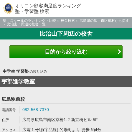
オリコン顧客満足度ランキング
塾・学習塾 検索
塾、スクールのランキング・比較
校舎検索
広島県の駅・市区町村から探す
比治山下周辺の校舎一覧
比治山下周辺の校舎
目的から絞り込む
中学生 学習塾
の絞り込み
宇部進学教室
広島駅前校
082-568-7370
広島県広島市南区京橋1-2 新京橋ビル 5F
広電１号線(宇品線) 的場町より 徒歩 約4分