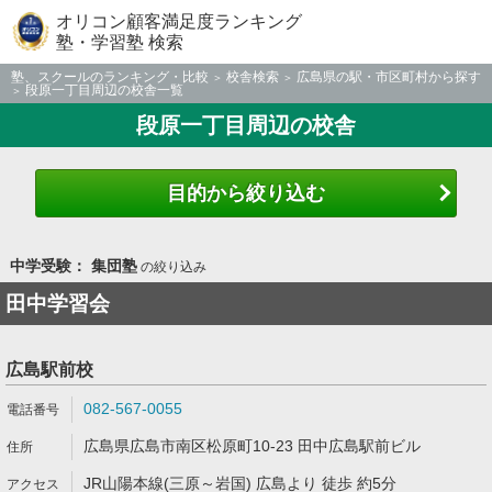
オリコン顧客満足度ランキング
塾・学習塾 検索
塾、スクールのランキング・比較
校舎検索
広島県の駅・市区町村から探す
段原一丁目周辺の校舎一覧
段原一丁目周辺の校舎
目的から絞り込む
中学受験： 集団塾
の絞り込み
田中学習会
広島駅前校
082-567-0055
広島県広島市南区松原町10-23 田中広島駅前ビル
JR山陽本線(三原～岩国) 広島より 徒歩 約5分