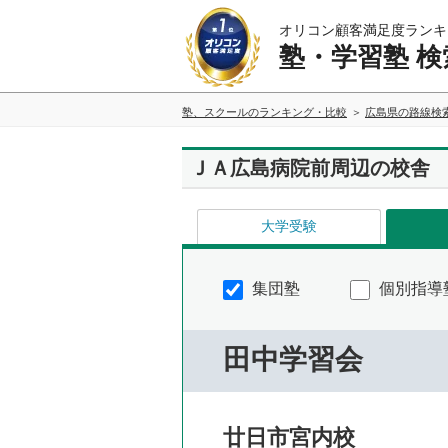
オリコン顧客満足度ランキ
塾・学習塾 検
塾、スクールのランキング・比較
広島県の路線検
ＪＡ広島病院前周辺の校舎
大学受験
集団塾
個別指導
田中学習会
廿日市宮内校