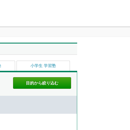
塾
小学生 学習塾