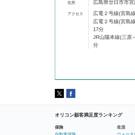
広島県廿日市市宮内4
広電２号線(宮島線)
広電２号線(宮島線
17分
JR山陽本線(三原～
分
オリコン顧客満足度ランキング
保険
生活
自動車保険
ウォータ