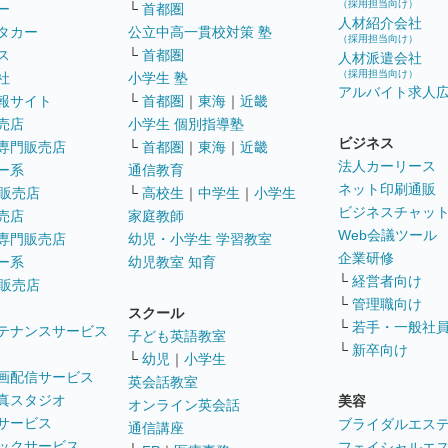
（採用担当向け）
ー
└
首都圏
人材紹介会社
タカー
公立中高一貫校対策 塾
（採用担当向け）
ス
└
首都圏
人材派遣会社
（採用担当向け）
社
小学生 塾
アルバイト求人
報サイト
└
首都圏
｜
東海
｜
近畿
売店
小学生 個別指導塾
ビジネス
専門販売店
└
首都圏
｜
東海
｜
近畿
法人カーリース
ー系
通信教育
ネット印刷通販
販売店
└
高校生
｜
中学生
｜
小学生
ビジネスチャッ
売店
家庭教師
Web会議ツール
専門販売店
幼児・小学生 学習教室
企業研修
ー系
幼児教室 知育
└
経営者向け
販売店
└
管理職向け
スクール
└
若手・一般社
テナンスサービス
子ども英語教室
└
新卒向け
└
幼児
｜
小学生
画配信サービス
英会話教室
真スタジオ
美容
オンライン英会話
サービス
ブライダルエス
通信講座
ックサービス
フェイシャルエ