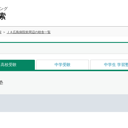
ング
索
索
ＪＡ広島病院前周辺の校舎一覧
高校受験
中学受験
中学生 学習
塾