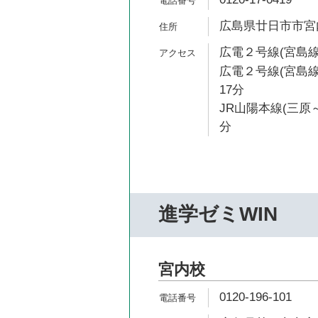
広島県廿日市市宮内4
広電２号線(宮島線)
広電２号線(宮島線
17分
JR山陽本線(三原～
分
進学ゼミWIN
宮内校
0120-196-101