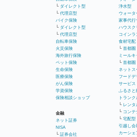
└
ダイレクト型
浄水型
└
代理店型
ウォータ
バイク保険
家事代行
└
ダイレクト型
ハウスク
└
代理店型
コインラ
自転車保険
食材宅配
火災保険
└
首都圏
海外旅行保険
ミールキ
ペット保険
└
首都圏
生命保険
ネットス
医療保険
フードデ
がん保険
サービス
学資保険
ふるさと
保険相談ショップ
トランク
└
レンタ
└
コンテ
金融
└
宅配型
ネット証券
引越し会
NISA
カーシェ
└
証券会社