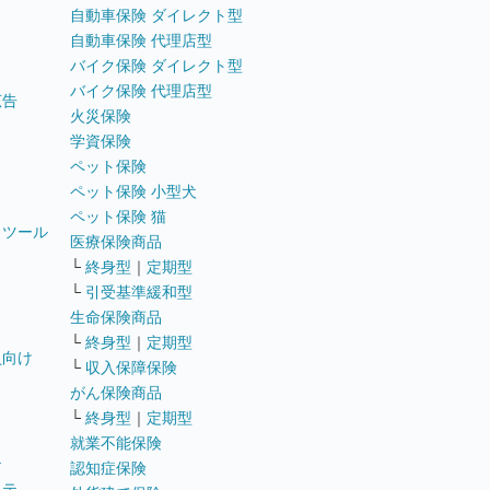
自動車保険 ダイレクト型
自動車保険 代理店型
バイク保険 ダイレクト型
バイク保険 代理店型
広告
火災保険
学資保険
ペット保険
ペット保険 小型犬
ペット保険 猫
トツール
医療保険商品
└
終身型
｜
定期型
└
引受基準緩和型
生命保険商品
└
終身型
｜
定期型
員向け
└
収入保障保険
がん保険商品
└
終身型
｜
定期型
就業不能保険
テ
認知症保険
ステ