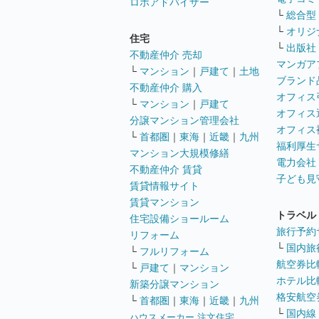
ロボアドバイザー
└
総合型
└
オリジ
住宅
└
出版社
不動産仲介 売却
マンガア
└
マンション
｜
戸建て
｜
土地
ブランド
不動産仲介 購入
オフィス
└
マンション
｜
戸建て
オフィス
分譲マンション管理会社
オフィス
└
首都圏
｜
東海
｜
近畿
｜
九州
福利厚生
マンション大規模修繕
電力会社
不動産仲介 賃貸
子ども見
賃貸情報サイト
賃貸マンション
トラベル
住宅設備ショールーム
旅行予約
リフォーム
└
国内旅
└
フルリフォーム
航空券比
└
戸建て
｜
マンション
ホテル比
新築分譲マンション
格安航空券
└
首都圏
｜
東海
｜
近畿
｜
九州
└
国内線
ハウスメーカー 注文住宅