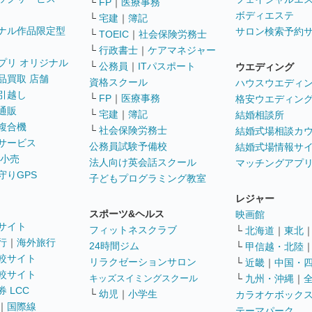
└
FP
｜
医療事務
ボディエステ
└
宅建
｜
簿記
ナル作品限定型
サロン検索予約
└
TOEIC
｜
社会保険労務士
└
行政書士
｜
ケアマネジャー
プリ オリジナル
└
公務員
｜
ITパスポート
ウエディング
品買取 店舗
資格スクール
ハウスウエディ
引越し
└
FP
｜
医療事務
格安ウエディン
通販
└
宅建
｜
簿記
結婚相談所
複合機
└
社会保険労務士
結婚式場相談カ
サービス
公務員試験予備校
結婚式場情報サ
 小売
法人向け英会話スクール
マッチングアプ
守りGPS
子どもプログラミング教室
レジャー
スポーツ&ヘルス
映画館
サイト
フィットネスクラブ
└
北海道
｜
東北
行
｜
海外旅行
24時間ジム
└
甲信越・北陸
較サイト
リラクゼーションサロン
└
近畿
｜
中国・
較サイト
キッズスイミングスクール
└
九州・沖縄
｜
 LCC
└
幼児
｜
小学生
カラオケボック
｜
国際線
テーマパーク