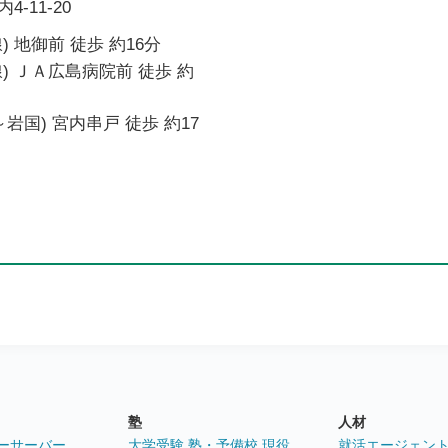
-11-20
 地御前 徒歩 約16分
) ＪＡ広島病院前 徒歩 約
岩国) 宮内串戸 徒歩 約17
塾
人材
ーサーバー
大学受験 塾・予備校 現役
就活エージェン