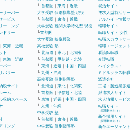
└
首都圏
｜
東海
｜
近畿
就活サイト
ーサーバー
大学受験 個別指導塾 現役
逆求人型就活サ
サービス
└
首都圏
｜
東海
｜
近畿
アルバイト情報
リーニング
大学受験 難関大学特化型 現役
転職サイト
ンドリー
└
首都圏
転職サイト 女性
大学受験 映像授業
転職スカウトサ
｜
東海
｜
近畿
高校受験 塾
転職エージェン
ット
└
北海道
｜
東北
｜
北関東
看護師転職
｜
東海
｜
近畿
└
首都圏
｜
甲信越・北陸
介護転職
ーパー
└
東海
｜
近畿
｜
中国・四国
ハイクラス・
リバリー
└
九州・沖縄
ミドルクラス転
高校受験 個別指導塾
派遣会社
納税サイト
└
北海道
｜
東北
｜
北関東
工場・製造業派
ルーム
└
首都圏
｜
甲信越・北陸
派遣求人サイト
ル収納スペース
└
東海
｜
近畿
｜
中国・四国
求人情報サービ
ナ
└
九州・沖縄
転職サイト
（採用担当向け）
中学受験 塾
新卒採用サイト
社
└
首都圏
｜
東海
｜
近畿
（採用担当向け）
アリング
中学受験 個別指導塾
新卒エージェン