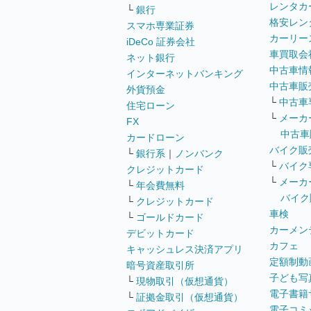
レンタカ
└
銀行
格安レン
スマホ専業証券
カーリー
iDeCo 証券会社
車買取会
ネット銀行
中古車情
インターネットバンキング
中古車販
外貨預金
└
中古車
住宅ローン
└
メーカ
FX
中古車
カードローン
バイク販
└
銀行系
｜
ノンバンク
└
バイク
クレジットカード
└
メーカ
└
年会費無料
バイク
└
クレジットカード
車検
└
ゴールドカード
カーメン
デビットカード
カフェ
キャッシュレス決済アプリ
定額制動
暗号資産取引所
子ども写
└
現物取引（仮想通貨）
電子書籍
└
証拠金取引（仮想通貨）
電子コミ