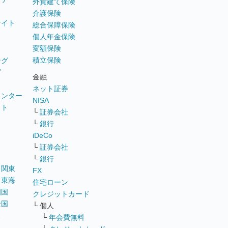
外貨建て保険
介護保険
サイト
総合保障保険
個人年金保険
変額保険
積立保険
ング
グ
金融
ネット証券
ウンター
NISA
イト
└
証券会社
リ
└
銀行
iDeCo
└
証券会社
└
銀行
｜
関東
FX
｜
東海
住宅ローン
四国
クレジットカード
全国
└ 個人
ス
└
年会費無料