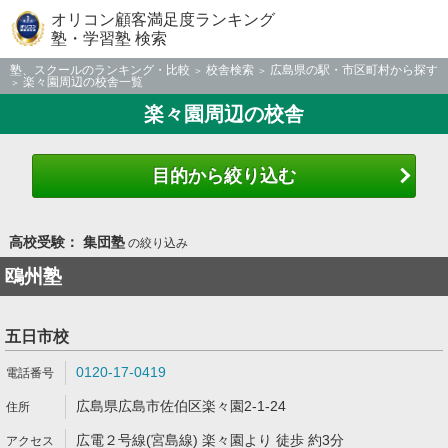
オリコン顧客満足度ランキング
塾・学習塾 検索
塾、スクールのランキング・比較
校舎検索
広島県の駅・市区町村から探す
楽々園周辺の校舎一覧
楽々園周辺の校舎
目的から絞り込む
高校受験： 集団塾
の絞り込み
鴎州塾
五日市校
0120-17-0419
広島県広島市佐伯区楽々園2-1-24
広電２号線(宮島線) 楽々園より 徒歩 約3分