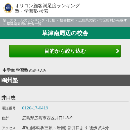
オリコン顧客満足度ランキング
塾・学習塾 検索
塾、スクールのランキング・比較
校舎検索
広島県の駅・市区町村から探す
草津南周辺の校舎一覧
草津南周辺の校舎
目的から絞り込む
中学生 学習塾
の絞り込み
鴎州塾
井口校
0120-17-0419
広島県広島市西区井口1-3-9
JR山陽本線(三原～岩国) 新井口より 徒歩 約4分