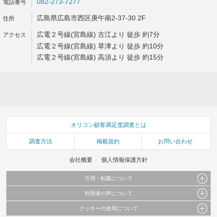
082-273-7277
広島県広島市西区庚午南2-37-30 2F
広電２号線(宮島線) 古江より 徒歩 約7分
広電２号線(宮島線) 草津より 徒歩 約10分
広電２号線(宮島線) 高須より 徒歩 約15分
オリコン顧客満足度調査とは
調査方法
掲載規約
お問い合わせ
会社概要
個人情報保護方針
引用・転載について
利用者の声について
当サイトで公開されている情報（文字、写真、イラスト、画像データ等）及びこれらの配
置・編集および構造などについての著作権は株式会社oricon MEに帰属しております。
クッキーの使用について
当サイトに掲載している内容はすべてサービスの利用者が提出された見解・感想です。
これらの情報を権利者の許可なく無断転載・複製などの二次利用を行うことは固く禁じて