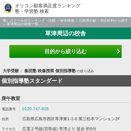
オリコン顧客満足度ランキング
塾・学習塾 検索
塾、スクールのランキング・比較
校舎検索
広島県の駅・市区町村から探す
草津周辺の校舎一覧
草津周辺の校舎
目的から絞り込む
大学受験： 集団塾 映像授業 個別指導塾
の絞り込み
個別指導塾スタンダード
庚午教室
0120-747-818
広島県広島市西区草津東1-1-6 第三松本マンション2F
広電２号線(宮島線) 草津より 徒歩 約8分