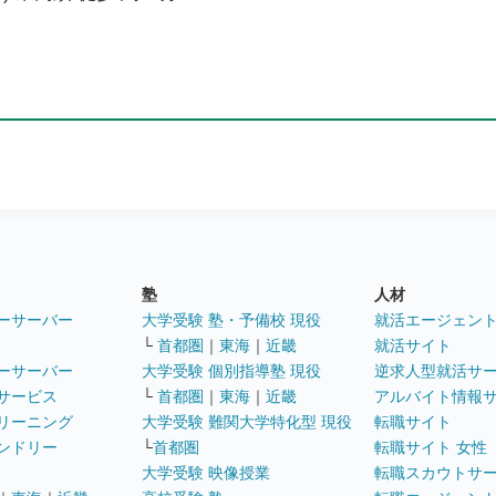
塾
人材
ーサーバー
大学受験 塾・予備校 現役
就活エージェン
└
首都圏
｜
東海
｜
近畿
就活サイト
ーサーバー
大学受験 個別指導塾 現役
逆求人型就活サ
サービス
└
首都圏
｜
東海
｜
近畿
アルバイト情報
リーニング
大学受験 難関大学特化型 現役
転職サイト
ンドリー
└
首都圏
転職サイト 女性
大学受験 映像授業
転職スカウトサ