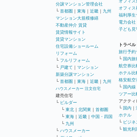
オフィス
分譲マンション管理会社
オフィス
└
首都圏
｜
東海
｜
近畿
｜
九州
福利厚生
マンション大規模修繕
電力会社
不動産仲介 賃貸
子ども見
賃貸情報サイト
賃貸マンション
トラベル
住宅設備ショールーム
旅行予約
リフォーム
└
国内旅
└
フルリフォーム
航空券比
└
戸建て
｜
マンション
ホテル比
新築分譲マンション
格安航空券
└
首都圏
｜
東海
｜
近畿
｜
九州
└
国内線
ハウスメーカー 注文住宅
ツアー比
建売住宅
アクティ
└
ビルダー
└
国内
｜
└
東北
｜
北関東
｜
首都圏
ホテル
└
東海
｜
近畿
｜
中国・四国
└
ビジネ
└
九州
└
観光利
└
ハウスメーカー