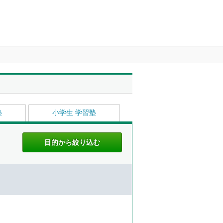
塾
小学生 学習塾