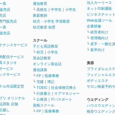
法人カーリース
ー系
通信教育
ネット印刷通販
販売店
└
高校生
｜
中学生
｜
小学生
ビジネスチャッ
売店
家庭教師
Web会議ツール
専門販売店
幼児・小学生 学習教室
企業研修
ー系
幼児教室 知育
└
経営者向け
販売店
└
管理職向け
スクール
└
若手・一般社
テナンスサービス
子ども英語教室
└
新卒向け
└
幼児
｜
小学生
画配信サービス
英会話教室
真スタジオ
美容
オンライン英会話
サービス
ブライダルエス
通信講座
ックサービス
フェイシャルエ
└
FP
｜
医療事務
ボディエステ
└
宅建
｜
簿記
ナル作品限定型
サロン検索予約
└
TOEIC
｜
社会保険労務士
└
行政書士
｜
ケアマネジャー
プリ オリジナル
└
公務員
｜
ITパスポート
ウエディング
品買取 店舗
資格スクール
ハウスウエディ
引越し
└
FP
｜
医療事務
格安ウエディン