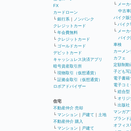
└
メーカ
FX
中古車
カードローン
バイク販
└
銀行系
｜
ノンバンク
└
バイク
クレジットカード
└
メーカ
└
年会費無料
バイク
└
クレジットカード
車検
└
ゴールドカード
カーメン
デビットカード
カフェ
キャッシュレス決済アプリ
定額制動
暗号資産取引所
子ども写
└
現物取引（仮想通貨）
電子書籍
└
証拠金取引（仮想通貨）
電子コミ
ロボアドバイザー
└
総合型
└
オリジ
住宅
└
出版社
不動産仲介 売却
マンガア
└
マンション
｜
戸建て
｜
土地
ブランド
不動産仲介 購入
オフィス
└
マンション
｜
戸建て