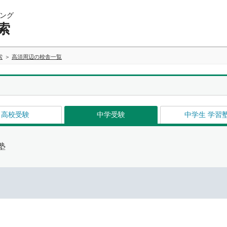
ング
索
索
高須周辺の校舎一覧
高校受験
中学受験
中学生 学習
塾