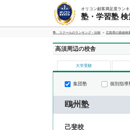
オリコン顧客満足度ランキ
塾・学習塾 検
塾、スクールのランキング・比較
広島県の路線検
高須周辺の校舎
大学受験
集団塾
個別指導
鴎州塾
己斐校