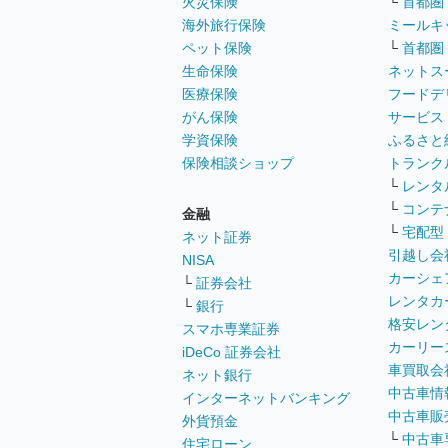
火災保険
└
首都圏
海外旅行保険
ミールキ
ペット保険
└
首都圏
生命保険
ネットス
医療保険
フードデ
がん保険
サービス
学資保険
ふるさと
保険相談ショップ
トランク
└
レンタ
└
コンテ
金融
└
宅配型
ネット証券
引越し会
NISA
カーシェ
└
証券会社
レンタカ
└
銀行
格安レン
スマホ専業証券
カーリー
iDeCo 証券会社
車買取会
ネット銀行
中古車情
インターネットバンキング
中古車販
外貨預金
└
中古車
住宅ローン