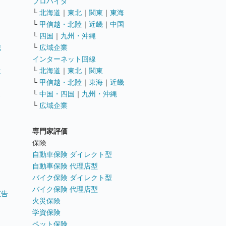
ト
プロバイダ
└
北海道
｜
東北
｜
関東
｜
東海
└
甲信越・北陸
｜
近畿
｜
中国
└
四国
｜
九州・沖縄
職
└
広域企業
インターネット回線
遣
└
北海道
｜
東北
｜
関東
└
甲信越・北陸
｜
東海
｜
近畿
ス
└
中国・四国
｜
九州・沖縄
└
広域企業
専門家評価
ト
保険
自動車保険 ダイレクト型
自動車保険 代理店型
バイク保険 ダイレクト型
バイク保険 代理店型
広告
火災保険
学資保険
ペット保険