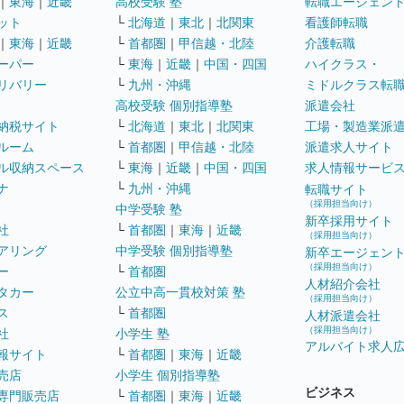
｜
東海
｜
近畿
高校受験 塾
転職エージェン
ット
└
北海道
｜
東北
｜
北関東
看護師転職
｜
東海
｜
近畿
└
首都圏
｜
甲信越・北陸
介護転職
ーパー
└
東海
｜
近畿
｜
中国・四国
ハイクラス・
リバリー
└
九州・沖縄
ミドルクラス転
高校受験 個別指導塾
派遣会社
納税サイト
└
北海道
｜
東北
｜
北関東
工場・製造業派
ルーム
└
首都圏
｜
甲信越・北陸
派遣求人サイト
ル収納スペース
└
東海
｜
近畿
｜
中国・四国
求人情報サービ
ナ
└
九州・沖縄
転職サイト
（採用担当向け）
中学受験 塾
新卒採用サイト
社
└
首都圏
｜
東海
｜
近畿
（採用担当向け）
アリング
中学受験 個別指導塾
新卒エージェン
（採用担当向け）
ー
└
首都圏
人材紹介会社
タカー
公立中高一貫校対策 塾
（採用担当向け）
ス
└
首都圏
人材派遣会社
（採用担当向け）
社
小学生 塾
アルバイト求人
報サイト
└
首都圏
｜
東海
｜
近畿
売店
小学生 個別指導塾
ビジネス
専門販売店
└
首都圏
｜
東海
｜
近畿