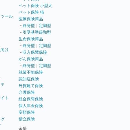
ペット保険 小型犬
ペット保険 猫
トツール
医療保険商品
└
終身型
｜
定期型
└
引受基準緩和型
生命保険商品
└
終身型
｜
定期型
員向け
└
収入保障保険
がん保険商品
└
終身型
｜
定期型
就業不能保険
テ
認知症保険
ステ
外貨建て保険
介護保険
サイト
総合保障保険
個人年金保険
変額保険
積立保険
ング
グ
金融