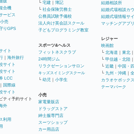
通販
└
宅建
｜
簿記
結婚相談所
複合機
└
社会保険労務士
結婚式場相談カ
サービス
公務員試験予備校
結婚式場情報サ
 小売
法人向け英会話スクール
マッチングアプ
守りGPS
子どもプログラミング教室
レジャー
スポーツ&ヘルス
映画館
サイト
フィットネスクラブ
└
北海道
｜
東北
行
｜
海外旅行
24時間ジム
└
甲信越・北陸
較サイト
リラクゼーションサロン
└
近畿
｜
中国・
較サイト
キッズスイミングスクール
└
九州・沖縄
｜
 LCC
└
幼児
｜
小学生
カラオケボック
｜
国際線
テーマパーク
較サイト
小売
ビティ予約サイト
家電量販店
海外
ドラッグストア
紳士服専門店
ス利用
スーツショップ
用
カー用品店