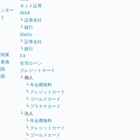
ネット証券
ウンター
NISA
イト
└
証券会社
リ
└
銀行
iDeCo
└
証券会社
└
銀行
｜
関東
FX
｜
東海
住宅ローン
四国
クレジットカード
全国
└ 個人
ス
└
年会費無料
└
クレジットカード
└
ゴールドカード
└
プラチナカード
└ 法人
└
年会費無料
└
クレジットカード
└
ゴールドカード