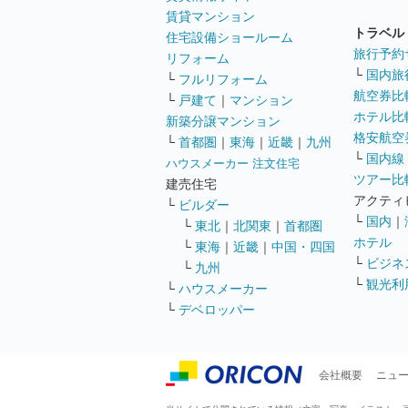
賃貸マンション
トラベル
住宅設備ショールーム
旅行予約
リフォーム
└
国内旅
└
フルリフォーム
航空券比
└
戸建て
｜
マンション
ホテル比
新築分譲マンション
格安航空券
└
首都圏
｜
東海
｜
近畿
｜
九州
└
国内線
ハウスメーカー 注文住宅
ツアー比
建売住宅
アクティ
└
ビルダー
└
国内
｜
└
東北
｜
北関東
｜
首都圏
ホテル
└
東海
｜
近畿
｜
中国・四国
└
ビジネ
└
九州
└
観光利
└
ハウスメーカー
└
デベロッパー
会社概要
ニュ