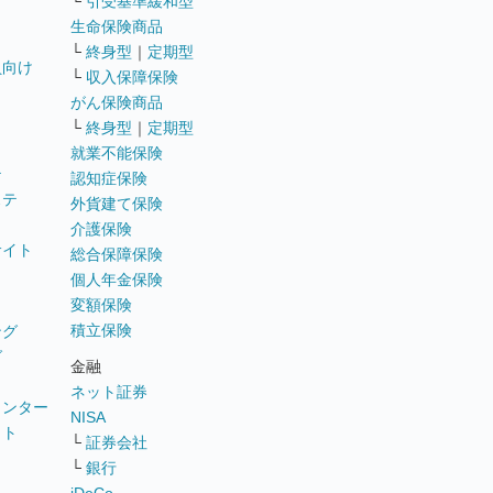
└
引受基準緩和型
生命保険商品
└
終身型
｜
定期型
員向け
└
収入保障保険
がん保険商品
└
終身型
｜
定期型
就業不能保険
テ
認知症保険
ステ
外貨建て保険
介護保険
サイト
総合保障保険
個人年金保険
変額保険
積立保険
ング
グ
金融
ネット証券
ウンター
NISA
イト
└
証券会社
リ
└
銀行