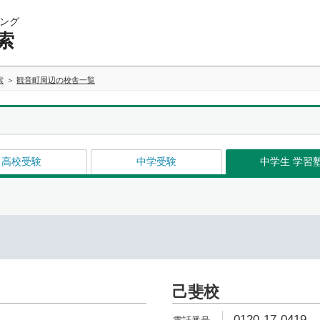
ング
索
索
観音町周辺の校舎一覧
高校受験
中学受験
中学生 学習
己斐校
0120-17-0419