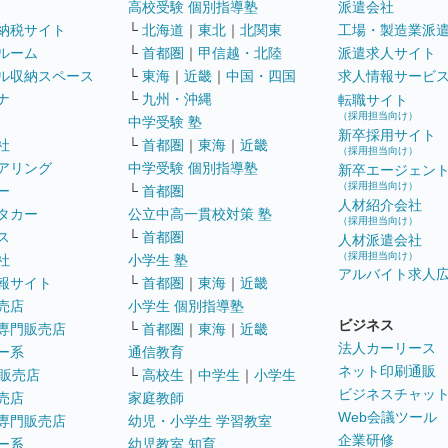
高校受験 個別指導塾
派遣会社
納税サイト
└
北海道
｜
東北
｜
北関東
工場・製造業派
ルーム
└
首都圏
｜
甲信越・北陸
派遣求人サイト
ル収納スペース
└
東海
｜
近畿
｜
中国・四国
求人情報サービ
ナ
└
九州・沖縄
転職サイト
（採用担当向け）
中学受験 塾
新卒採用サイト
社
└
首都圏
｜
東海
｜
近畿
（採用担当向け）
アリング
中学受験 個別指導塾
新卒エージェン
（採用担当向け）
ー
└
首都圏
人材紹介会社
タカー
公立中高一貫校対策 塾
（採用担当向け）
ス
└
首都圏
人材派遣会社
（採用担当向け）
社
小学生 塾
アルバイト求人
報サイト
└
首都圏
｜
東海
｜
近畿
売店
小学生 個別指導塾
ビジネス
専門販売店
└
首都圏
｜
東海
｜
近畿
法人カーリース
ー系
通信教育
ネット印刷通販
販売店
└
高校生
｜
中学生
｜
小学生
ビジネスチャッ
売店
家庭教師
Web会議ツール
専門販売店
幼児・小学生 学習教室
企業研修
ー系
幼児教室 知育