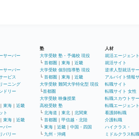
塾
人材
ーサーバー
大学受験 塾・予備校 現役
就活エージェン
└
首都圏
｜
東海
｜
近畿
就活サイト
ーサーバー
大学受験 個別指導塾 現役
逆求人型就活サ
サービス
└
首都圏
｜
東海
｜
近畿
アルバイト情報
リーニング
大学受験 難関大学特化型 現役
転職サイト
ンドリー
└
首都圏
転職サイト 女性
大学受験 映像授業
転職スカウトサ
｜
東海
｜
近畿
高校受験 塾
転職エージェン
ット
└
北海道
｜
東北
｜
北関東
看護師転職
｜
東海
｜
近畿
└
首都圏
｜
甲信越・北陸
介護転職
ーパー
└
東海
｜
近畿
｜
中国・四国
ハイクラス・
リバリー
└
九州・沖縄
ミドルクラス転