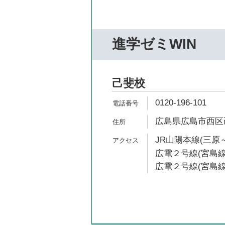
進学ゼミWIN
己斐校
0120-196-101
広島県広島市西区己斐
JR山陽本線(三原～
広電２号線(宮島線)
広電２号線(宮島線)