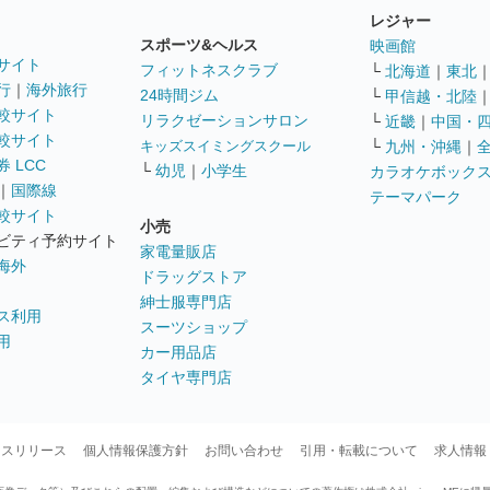
レジャー
スポーツ&ヘルス
映画館
サイト
フィットネスクラブ
└
北海道
｜
東北
行
｜
海外旅行
24時間ジム
└
甲信越・北陸
較サイト
リラクゼーションサロン
└
近畿
｜
中国・
較サイト
キッズスイミングスクール
└
九州・沖縄
｜
 LCC
└
幼児
｜
小学生
カラオケボック
｜
国際線
テーマパーク
較サイト
小売
ビティ予約サイト
家電量販店
海外
ドラッグストア
紳士服専門店
ス利用
スーツショップ
用
カー用品店
タイヤ専門店
ースリリース
個人情報保護方針
お問い合わせ
引用・転載について
求人情報