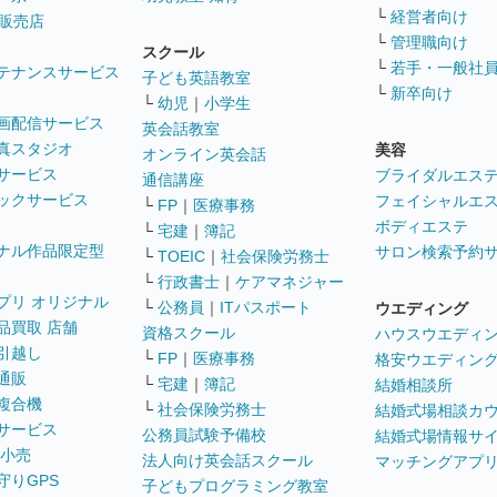
└
経営者向け
販売店
└
管理職向け
スクール
└
若手・一般社
テナンスサービス
子ども英語教室
└
新卒向け
└
幼児
｜
小学生
画配信サービス
英会話教室
真スタジオ
美容
オンライン英会話
サービス
ブライダルエス
通信講座
ックサービス
フェイシャルエ
└
FP
｜
医療事務
ボディエステ
└
宅建
｜
簿記
ナル作品限定型
サロン検索予約
└
TOEIC
｜
社会保険労務士
└
行政書士
｜
ケアマネジャー
プリ オリジナル
└
公務員
｜
ITパスポート
ウエディング
品買取 店舗
資格スクール
ハウスウエディ
引越し
└
FP
｜
医療事務
格安ウエディン
通販
└
宅建
｜
簿記
結婚相談所
複合機
└
社会保険労務士
結婚式場相談カ
サービス
公務員試験予備校
結婚式場情報サ
 小売
法人向け英会話スクール
マッチングアプ
守りGPS
子どもプログラミング教室