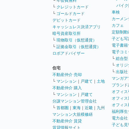
└
年会費無料
バイク
└
クレジットカード
車検
└
ゴールドカード
カーメン
デビットカード
カフェ
キャッシュレス決済アプリ
定額制動
暗号資産取引所
子ども写
└
現物取引（仮想通貨）
電子書籍
└
証拠金取引（仮想通貨）
電子コミ
ロボアドバイザー
└
総合型
└
オリジ
住宅
└
出版社
不動産仲介 売却
マンガア
└
マンション
｜
戸建て
｜
土地
ブランド
不動産仲介 購入
オフィス
└
マンション
｜
戸建て
オフィス
分譲マンション管理会社
オフィス
└
首都圏
｜
東海
｜
近畿
｜
九州
福利厚生
マンション大規模修繕
電力会社
不動産仲介 賃貸
子ども見
賃貸情報サイト