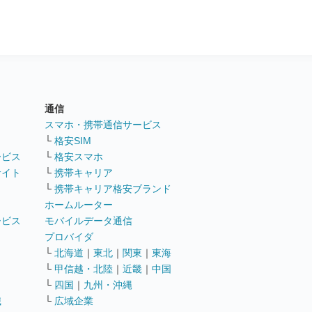
通信
ト
スマホ・携帯通信サービス
└
格安SIM
ービス
└
格安スマホ
サイト
└
携帯キャリア
└
携帯キャリア格安ブランド
ホームルーター
ービス
モバイルデータ通信
ト
プロバイダ
└
北海道
｜
東北
｜
関東
｜
東海
└
甲信越・北陸
｜
近畿
｜
中国
└
四国
｜
九州・沖縄
職
└
広域企業