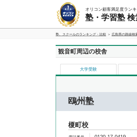
オリコン顧客満足度ランキ
塾・学習塾 検
塾、スクールのランキング・比較
広島県の路線検
観音町周辺の校舎
大学受験
鴎州塾
榎町校
0120-17-0419