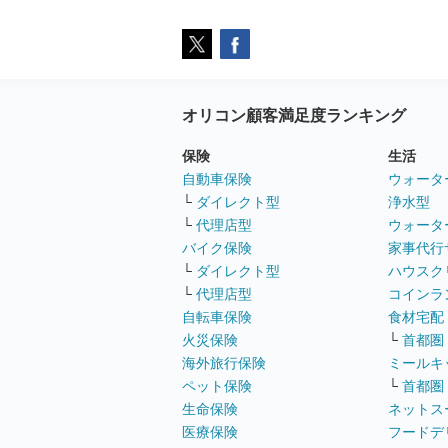
オリコン顧客満足度ランキング
保険
生活
自動車保険
ウォータ
└
ダイレクト型
浄水型
└
代理店型
ウォータ
バイク保険
家事代行
└
ダイレクト型
ハウスク
└
代理店型
コインラ
自転車保険
食材宅配
火災保険
└
首都圏
海外旅行保険
ミールキ
ペット保険
└
首都圏
生命保険
ネットス
医療保険
フードデ