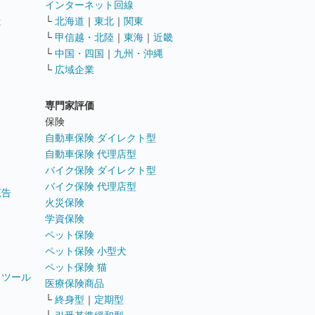
インターネット回線
遣
└
北海道
｜
東北
｜
関東
└
甲信越・北陸
｜
東海
｜
近畿
ス
└
中国・四国
｜
九州・沖縄
└
広域企業
専門家評価
ト
保険
自動車保険 ダイレクト型
自動車保険 代理店型
バイク保険 ダイレクト型
バイク保険 代理店型
広告
火災保険
学資保険
ペット保険
ペット保険 小型犬
ペット保険 猫
トツール
医療保険商品
└
終身型
｜
定期型