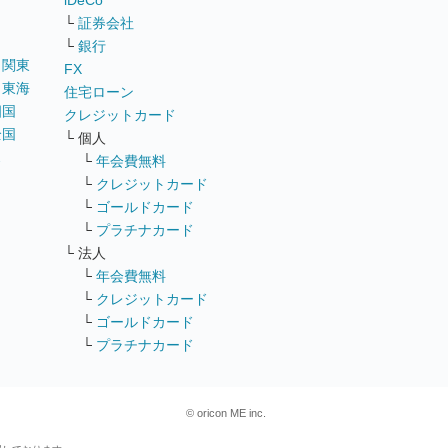
iDeCo
└
証券会社
└
銀行
｜
関東
FX
｜
東海
住宅ローン
四国
クレジットカード
全国
└ 個人
ス
└
年会費無料
└
クレジットカード
└
ゴールドカード
└
プラチナカード
└ 法人
└
年会費無料
└
クレジットカード
└
ゴールドカード
└
プラチナカード
© oricon ME inc.