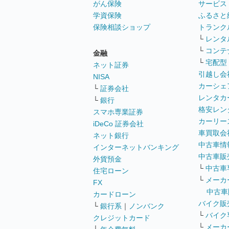
がん保険
サービス
学資保険
ふるさと
保険相談ショップ
トランク
└
レンタ
└
コンテ
金融
└
宅配型
ネット証券
引越し会
NISA
カーシェ
└
証券会社
レンタカ
└
銀行
格安レン
スマホ専業証券
カーリー
iDeCo 証券会社
車買取会
ネット銀行
中古車情
インターネットバンキング
中古車販
外貨預金
└
中古車
住宅ローン
└
メーカ
FX
中古車
カードローン
バイク販
└
銀行系
｜
ノンバンク
└
バイク
クレジットカード
└
メーカ