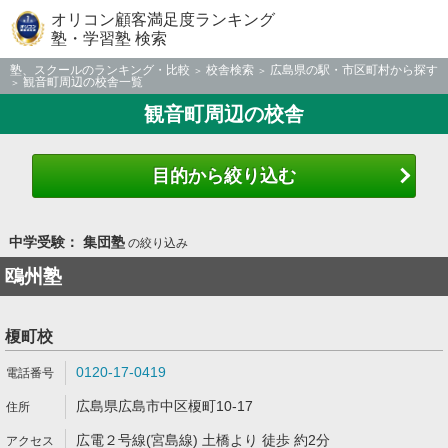
オリコン顧客満足度ランキング
塾・学習塾 検索
塾、スクールのランキング・比較
校舎検索
広島県の駅・市区町村から探す
観音町周辺の校舎一覧
観音町周辺の校舎
目的から絞り込む
中学受験： 集団塾
の絞り込み
鴎州塾
榎町校
0120-17-0419
広島県広島市中区榎町10-17
広電２号線(宮島線) 土橋より 徒歩 約2分