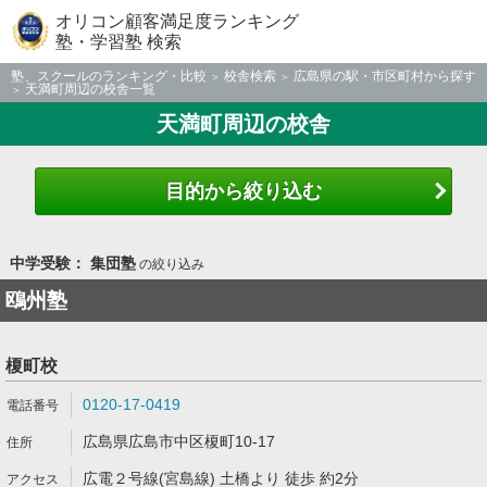
オリコン顧客満足度ランキング
塾・学習塾 検索
塾、スクールのランキング・比較
校舎検索
広島県の駅・市区町村から探す
天満町周辺の校舎一覧
天満町周辺の校舎
目的から絞り込む
中学受験： 集団塾
の絞り込み
鴎州塾
榎町校
0120-17-0419
広島県広島市中区榎町10-17
広電２号線(宮島線) 土橋より 徒歩 約2分