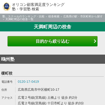
オリコン顧客満足度ランキング
塾・学習塾 検索
塾、スクールのランキング・比較
校舎検索
広島県の駅・市区町村から探す
天満町周辺の校舎一覧
天満町周辺の校舎
目的から絞り込む
鴎州塾
榎町校
0120-17-0419
広島県広島市中区榎町10-17
広電２号線(宮島線) 土橋より 徒歩 約2分
広電２号線(宮島線) 十日市町より 徒歩 約3分