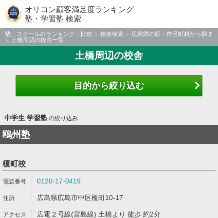
オリコン顧客満足度ランキング
塾・学習塾 検索
塾、スクールのランキング・比較
校舎検索
広島県の駅・市区町村から探す
土橋周辺の校舎一覧
土橋周辺の校舎
目的から絞り込む
中学生 学習塾
の絞り込み
鴎州塾
榎町校
0120-17-0419
広島県広島市中区榎町10-17
広電２号線(宮島線) 土橋より 徒歩 約2分