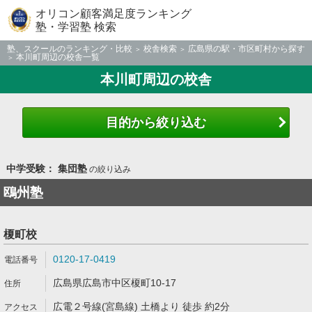
オリコン顧客満足度ランキング
塾・学習塾 検索
塾、スクールのランキング・比較
校舎検索
広島県の駅・市区町村から探す
本川町周辺の校舎一覧
本川町周辺の校舎
目的から絞り込む
中学受験： 集団塾
の絞り込み
鴎州塾
榎町校
0120-17-0419
広島県広島市中区榎町10-17
広電２号線(宮島線) 土橋より 徒歩 約2分