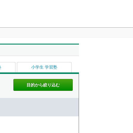
塾
小学生 学習塾