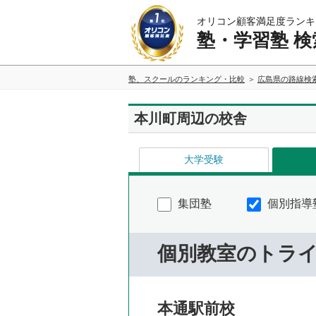
オリコン顧客満足度ランキ
塾・学習塾 検
塾、スクールのランキング・比較
広島県の路線検
本川町周辺の校舎
大学受験
集団塾
個別指導
個別教室のトラ
本通駅前校