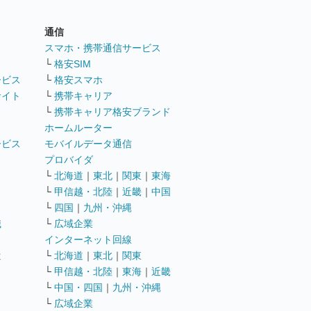
通信
ト
スマホ・携帯通信サービス
└
格安SIM
ービス
└
格安スマホ
サイト
└
携帯キャリア
└
携帯キャリア格安ブランド
ホームルーター
ービス
モバイルデータ通信
ト
プロバイダ
└
北海道
｜
東北
｜
関東
｜
東海
└
甲信越・北陸
｜
近畿
｜
中国
└
四国
｜
九州・沖縄
職
└
広域企業
インターネット回線
遣
└
北海道
｜
東北
｜
関東
└
甲信越・北陸
｜
東海
｜
近畿
ス
└
中国・四国
｜
九州・沖縄
└
広域企業