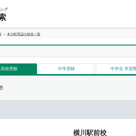
ング
索
索
本川町周辺の校舎一覧
高校受験
中学受験
中学生 学習
塾
イ
横川駅前校