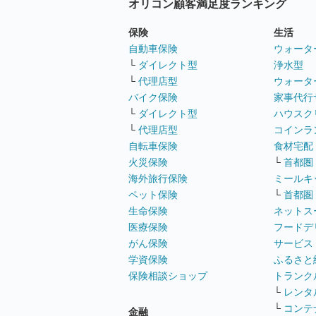
オリコン顧客満足度ランキング
保険
生活
自動車保険
ウォータ
└
ダイレクト型
浄水型
└
代理店型
ウォータ
バイク保険
家事代行
└
ダイレクト型
ハウスク
└
代理店型
コインラ
自転車保険
食材宅配
火災保険
└
首都圏
海外旅行保険
ミールキ
ペット保険
└
首都圏
生命保険
ネットス
医療保険
フードデ
がん保険
サービス
学資保険
ふるさと
保険相談ショップ
トランク
└
レンタ
└
コンテ
金融