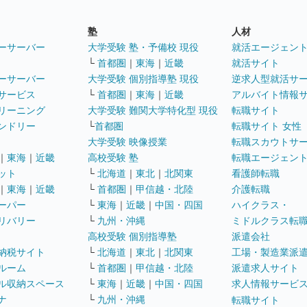
塾
人材
ーサーバー
大学受験 塾・予備校 現役
就活エージェン
└
首都圏
｜
東海
｜
近畿
就活サイト
ーサーバー
大学受験 個別指導塾 現役
逆求人型就活サ
サービス
└
首都圏
｜
東海
｜
近畿
アルバイト情報
リーニング
大学受験 難関大学特化型 現役
転職サイト
ンドリー
└
首都圏
転職サイト 女性
大学受験 映像授業
転職スカウトサ
｜
東海
｜
近畿
高校受験 塾
転職エージェン
ット
└
北海道
｜
東北
｜
北関東
看護師転職
｜
東海
｜
近畿
└
首都圏
｜
甲信越・北陸
介護転職
ーパー
└
東海
｜
近畿
｜
中国・四国
ハイクラス・
リバリー
└
九州・沖縄
ミドルクラス転
高校受験 個別指導塾
派遣会社
納税サイト
└
北海道
｜
東北
｜
北関東
工場・製造業派
ルーム
└
首都圏
｜
甲信越・北陸
派遣求人サイト
ル収納スペース
└
東海
｜
近畿
｜
中国・四国
求人情報サービ
ナ
└
九州・沖縄
転職サイト