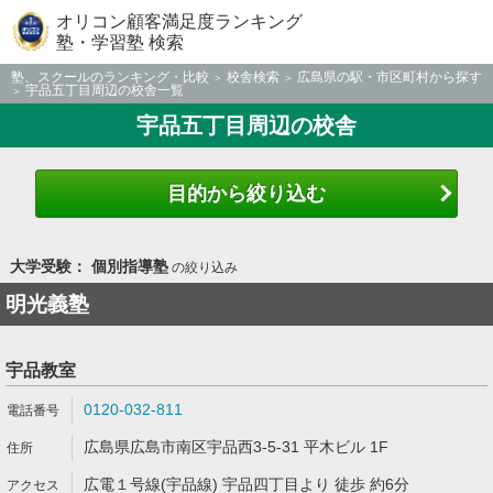
オリコン顧客満足度ランキング
塾・学習塾 検索
塾、スクールのランキング・比較
校舎検索
広島県の駅・市区町村から探す
宇品五丁目周辺の校舎一覧
宇品五丁目周辺の校舎
目的から絞り込む
大学受験： 個別指導塾
の絞り込み
明光義塾
宇品教室
0120-032-811
広島県広島市南区宇品西3-5-31 平木ビル 1F
広電１号線(宇品線) 宇品四丁目より 徒歩 約6分