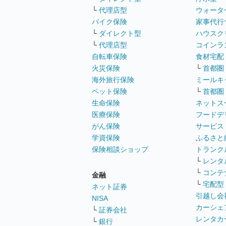
└
代理店型
ウォータ
バイク保険
家事代行
└
ダイレクト型
ハウスク
└
代理店型
コインラ
自転車保険
食材宅配
火災保険
└
首都圏
海外旅行保険
ミールキ
ペット保険
└
首都圏
生命保険
ネットス
医療保険
フードデ
がん保険
サービス
学資保険
ふるさと
保険相談ショップ
トランク
└
レンタ
└
コンテ
金融
└
宅配型
ネット証券
引越し会
NISA
カーシェ
└
証券会社
レンタカ
└
銀行