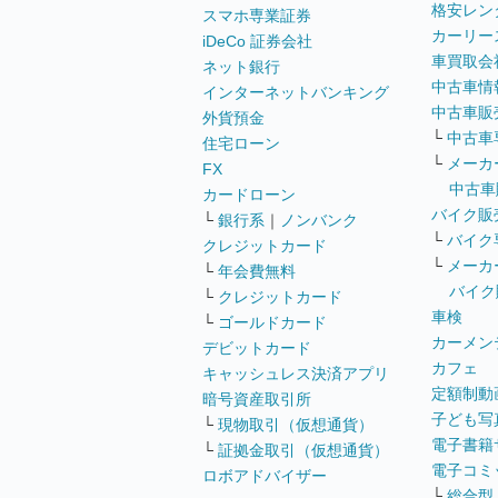
格安レン
スマホ専業証券
カーリー
iDeCo 証券会社
車買取会
ネット銀行
中古車情
インターネットバンキング
中古車販
外貨預金
└
中古車
住宅ローン
└
メーカ
FX
中古車
カードローン
バイク販
└
銀行系
｜
ノンバンク
└
バイク
クレジットカード
└
メーカ
└
年会費無料
バイク
└
クレジットカード
車検
└
ゴールドカード
カーメン
デビットカード
カフェ
キャッシュレス決済アプリ
定額制動
暗号資産取引所
子ども写
└
現物取引（仮想通貨）
電子書籍
└
証拠金取引（仮想通貨）
電子コミ
ロボアドバイザー
└
総合型