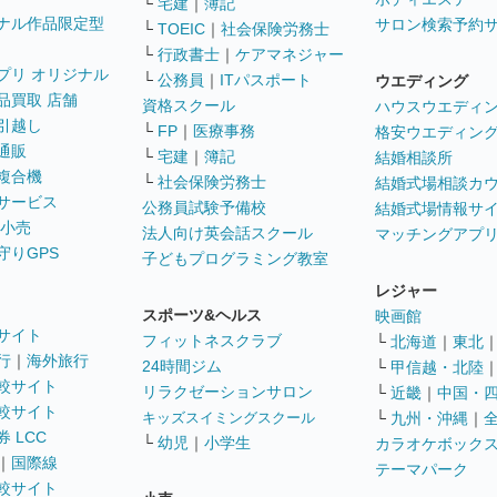
└
宅建
｜
簿記
ナル作品限定型
サロン検索予約
└
TOEIC
｜
社会保険労務士
└
行政書士
｜
ケアマネジャー
プリ オリジナル
└
公務員
｜
ITパスポート
ウエディング
品買取 店舗
資格スクール
ハウスウエディ
引越し
└
FP
｜
医療事務
格安ウエディン
通販
└
宅建
｜
簿記
結婚相談所
複合機
└
社会保険労務士
結婚式場相談カ
サービス
公務員試験予備校
結婚式場情報サ
 小売
法人向け英会話スクール
マッチングアプ
守りGPS
子どもプログラミング教室
レジャー
スポーツ&ヘルス
映画館
サイト
フィットネスクラブ
└
北海道
｜
東北
行
｜
海外旅行
24時間ジム
└
甲信越・北陸
較サイト
リラクゼーションサロン
└
近畿
｜
中国・
較サイト
キッズスイミングスクール
└
九州・沖縄
｜
 LCC
└
幼児
｜
小学生
カラオケボック
｜
国際線
テーマパーク
較サイト