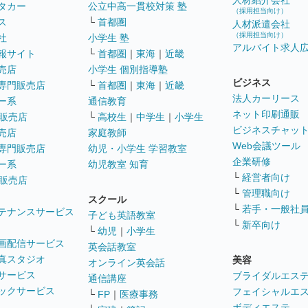
人材紹介会社
タカー
公立中高一貫校対策 塾
（採用担当向け）
ス
└
首都圏
人材派遣会社
（採用担当向け）
社
小学生 塾
アルバイト求人
報サイト
└
首都圏
｜
東海
｜
近畿
売店
小学生 個別指導塾
ビジネス
専門販売店
└
首都圏
｜
東海
｜
近畿
法人カーリース
ー系
通信教育
ネット印刷通販
販売店
└
高校生
｜
中学生
｜
小学生
ビジネスチャッ
売店
家庭教師
Web会議ツール
専門販売店
幼児・小学生 学習教室
企業研修
ー系
幼児教室 知育
└
経営者向け
販売店
└
管理職向け
スクール
└
若手・一般社
テナンスサービス
子ども英語教室
└
新卒向け
└
幼児
｜
小学生
画配信サービス
英会話教室
真スタジオ
美容
オンライン英会話
サービス
ブライダルエス
通信講座
ックサービス
フェイシャルエ
└
FP
｜
医療事務
ボディエステ