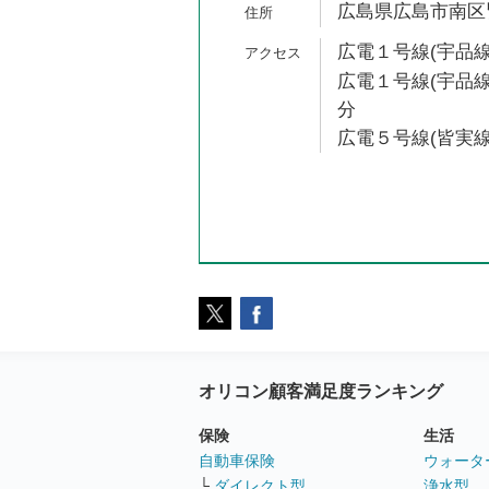
広島県広島市南区皆実
広電１号線(宇品線
広電１号線(宇品線
分
広電５号線(皆実線
オリコン顧客満足度ランキング
保険
生活
自動車保険
ウォータ
└
ダイレクト型
浄水型