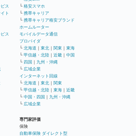
ービス
└
格安スマホ
サイト
└
携帯キャリア
└
携帯キャリア格安ブランド
ホームルーター
ービス
モバイルデータ通信
ト
プロバイダ
└
北海道
｜
東北
｜
関東
｜
東海
└
甲信越・北陸
｜
近畿
｜
中国
└
四国
｜
九州・沖縄
職
└
広域企業
インターネット回線
遣
└
北海道
｜
東北
｜
関東
└
甲信越・北陸
｜
東海
｜
近畿
ス
└
中国・四国
｜
九州・沖縄
└
広域企業
専門家評価
ト
保険
自動車保険 ダイレクト型