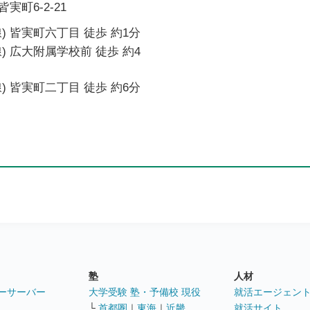
町6-2-21
) 皆実町六丁目 徒歩 約1分
) 広大附属学校前 徒歩 約4
) 皆実町二丁目 徒歩 約6分
塾
人材
ーサーバー
大学受験 塾・予備校 現役
就活エージェン
└
首都圏
｜
東海
｜
近畿
就活サイト