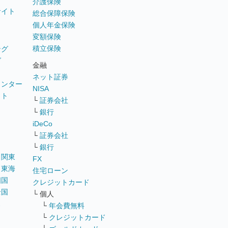
介護保険
サイト
総合保障保険
個人年金保険
変額保険
積立保険
ング
グ
金融
ネット証券
ウンター
NISA
イト
└
証券会社
リ
└
銀行
iDeCo
└
証券会社
└
銀行
｜
関東
FX
｜
東海
住宅ローン
四国
クレジットカード
全国
└ 個人
ス
└
年会費無料
└
クレジットカード