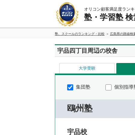
オリコン顧客満足度ランキ
塾・学習塾 検
塾、スクールのランキング・比較
広島県の路線検
宇品四丁目周辺の校舎
大学受験
集団塾
個別指導
鴎州塾
宇品校