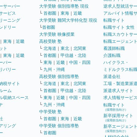
ーサーバー
大学受験 個別指導塾 現役
逆求人型就活サ
サービス
└
首都圏
｜
東海
｜
近畿
アルバイト情報
リーニング
大学受験 難関大学特化型 現役
転職サイト
ンドリー
└
首都圏
転職サイト 女性
大学受験 映像授業
転職スカウトサ
｜
東海
｜
近畿
高校受験 塾
転職エージェン
ット
└
北海道
｜
東北
｜
北関東
看護師転職
｜
東海
｜
近畿
└
首都圏
｜
甲信越・北陸
介護転職
ーパー
└
東海
｜
近畿
｜
中国・四国
ハイクラス・
リバリー
└
九州・沖縄
ミドルクラス転
高校受験 個別指導塾
派遣会社
納税サイト
└
北海道
｜
東北
｜
北関東
工場・製造業派
ルーム
└
首都圏
｜
甲信越・北陸
派遣求人サイト
ル収納スペース
└
東海
｜
近畿
｜
中国・四国
求人情報サービ
ナ
└
九州・沖縄
転職サイト
（採用担当向け）
中学受験 塾
新卒採用サイト
社
└
首都圏
｜
東海
｜
近畿
（採用担当向け）
アリング
中学受験 個別指導塾
新卒エージェン
（採用担当向け）
ー
└
首都圏