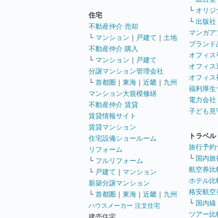
└
オリジ
住宅
└
出版社
不動産仲介 売却
マンガア
└
マンション
｜
戸建て
｜
土地
ブランド
不動産仲介 購入
オフィス
└
マンション
｜
戸建て
オフィス
分譲マンション管理会社
オフィス
└
首都圏
｜
東海
｜
近畿
｜
九州
福利厚生
マンション大規模修繕
電力会社
不動産仲介 賃貸
子ども見
賃貸情報サイト
賃貸マンション
トラベル
住宅設備ショールーム
旅行予約
リフォーム
└
国内旅
└
フルリフォーム
航空券比
└
戸建て
｜
マンション
ホテル比
新築分譲マンション
格安航空券
└
首都圏
｜
東海
｜
近畿
｜
九州
└
国内線
ハウスメーカー 注文住宅
ツアー比
建売住宅