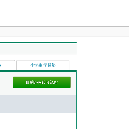
塾
小学生 学習塾