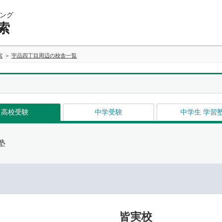
ング
索
索
宇品四丁目周辺の校舎一覧
高校受験
中学受験
中学生 学習
塾
皆実校