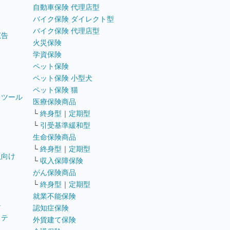
自動車保険 代理店型
バイク保険 ダイレクト型
バイク保険 代理店型
広告
火災保険
学資保険
ペット保険
ペット保険 小型犬
ペット保険 猫
トツール
医療保険商品
└
終身型
｜
定期型
└
引受基準緩和型
生命保険商品
└
終身型
｜
定期型
員向け
└
収入保障保険
がん保険商品
└
終身型
｜
定期型
就業不能保険
テ
認知症保険
ステ
外貨建て保険