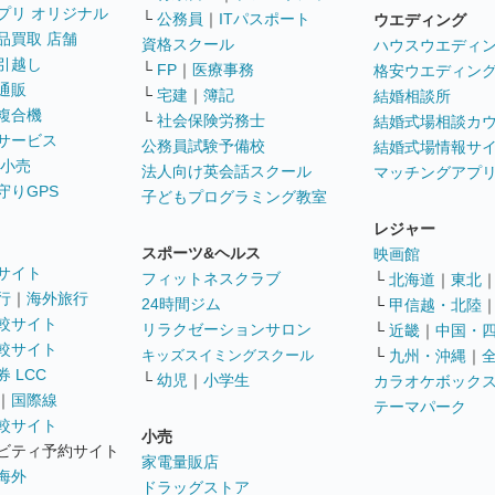
プリ オリジナル
└
公務員
｜
ITパスポート
ウエディング
品買取 店舗
資格スクール
ハウスウエディ
引越し
└
FP
｜
医療事務
格安ウエディン
通販
└
宅建
｜
簿記
結婚相談所
複合機
└
社会保険労務士
結婚式場相談カ
サービス
公務員試験予備校
結婚式場情報サ
 小売
法人向け英会話スクール
マッチングアプ
守りGPS
子どもプログラミング教室
レジャー
スポーツ&ヘルス
映画館
サイト
フィットネスクラブ
└
北海道
｜
東北
行
｜
海外旅行
24時間ジム
└
甲信越・北陸
較サイト
リラクゼーションサロン
└
近畿
｜
中国・
較サイト
キッズスイミングスクール
└
九州・沖縄
｜
 LCC
└
幼児
｜
小学生
カラオケボック
｜
国際線
テーマパーク
較サイト
小売
ビティ予約サイト
家電量販店
海外
ドラッグストア