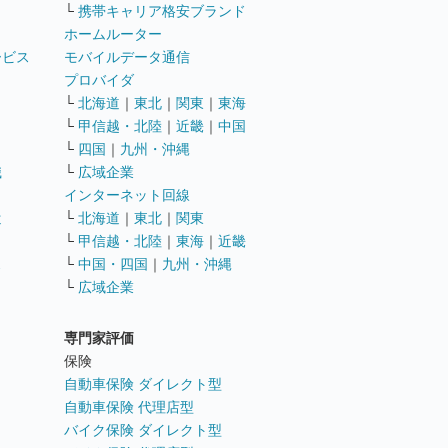
└
携帯キャリア格安ブランド
ホームルーター
ービス
モバイルデータ通信
ト
プロバイダ
└
北海道
｜
東北
｜
関東
｜
東海
└
甲信越・北陸
｜
近畿
｜
中国
└
四国
｜
九州・沖縄
職
└
広域企業
インターネット回線
遣
└
北海道
｜
東北
｜
関東
└
甲信越・北陸
｜
東海
｜
近畿
ス
└
中国・四国
｜
九州・沖縄
└
広域企業
専門家評価
ト
保険
自動車保険 ダイレクト型
自動車保険 代理店型
バイク保険 ダイレクト型