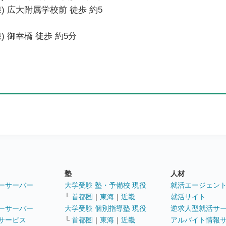
) 広大附属学校前 徒歩 約5
 御幸橋 徒歩 約5分
塾
人材
ーサーバー
大学受験 塾・予備校 現役
就活エージェン
└
首都圏
｜
東海
｜
近畿
就活サイト
ーサーバー
大学受験 個別指導塾 現役
逆求人型就活サ
サービス
└
首都圏
｜
東海
｜
近畿
アルバイト情報