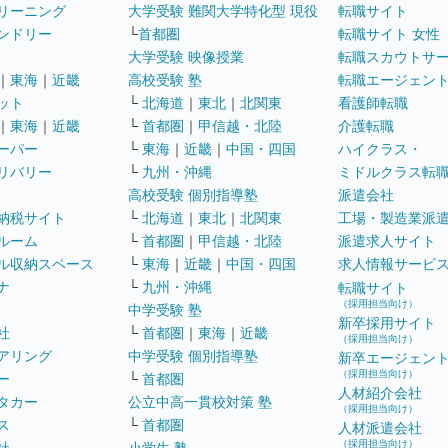
リーニング
大学受験 難関大学特化型 現役
転職サイト
ンドリー
└
首都圏
転職サイト 女性
大学受験 映像授業
転職スカウトサ
｜
東海
｜
近畿
高校受験 塾
転職エージェン
ット
└
北海道
｜
東北
｜
北関東
看護師転職
｜
東海
｜
近畿
└
首都圏
｜
甲信越・北陸
介護転職
ーパー
└
東海
｜
近畿
｜
中国・四国
ハイクラス・
リバリー
└
九州・沖縄
ミドルクラス転
高校受験 個別指導塾
派遣会社
納税サイト
└
北海道
｜
東北
｜
北関東
工場・製造業派
ルーム
└
首都圏
｜
甲信越・北陸
派遣求人サイト
ル収納スペース
└
東海
｜
近畿
｜
中国・四国
求人情報サービ
ナ
└
九州・沖縄
転職サイト
（採用担当向け）
中学受験 塾
新卒採用サイト
社
└
首都圏
｜
東海
｜
近畿
（採用担当向け）
アリング
中学受験 個別指導塾
新卒エージェン
（採用担当向け）
ー
└
首都圏
人材紹介会社
タカー
公立中高一貫校対策 塾
（採用担当向け）
ス
└
首都圏
人材派遣会社
（採用担当向け）