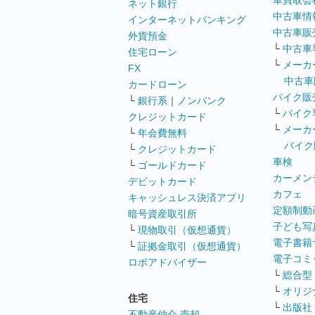
車買取会
ネット銀行
中古車情
インターネットバンキング
中古車販
外貨預金
└
中古車
住宅ローン
└
メーカ
FX
中古車
カードローン
バイク販
└
銀行系
｜
ノンバンク
└
バイク
クレジットカード
└
メーカ
└
年会費無料
バイク
└
クレジットカード
車検
└
ゴールドカード
カーメン
デビットカード
カフェ
キャッシュレス決済アプリ
定額制動
暗号資産取引所
子ども写
└
現物取引（仮想通貨）
電子書籍
└
証拠金取引（仮想通貨）
電子コミ
ロボアドバイザー
└
総合型
└
オリジ
住宅
└
出版社
不動産仲介 売却