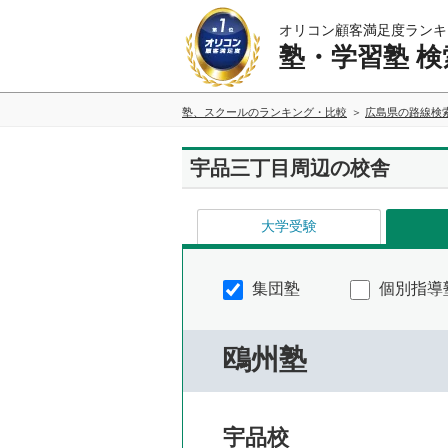
オリコン顧客満足度ランキ
塾・学習塾 検
塾、スクールのランキング・比較
広島県の路線検
宇品三丁目周辺の校舎
大学受験
集団塾
個別指導
鴎州塾
宇品校