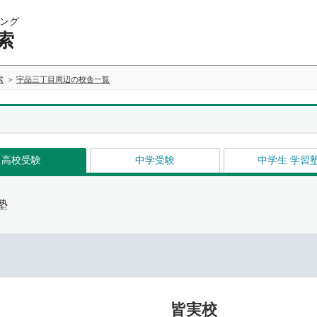
ング
索
索
宇品三丁目周辺の校舎一覧
高校受験
中学受験
中学生 学習
塾
皆実校