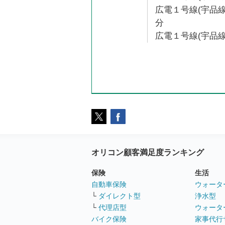
広電１号線(宇品線
分
広電１号線(宇品線)
オリコン顧客満足度ランキング
保険
生活
自動車保険
ウォータ
└
ダイレクト型
浄水型
└
代理店型
ウォータ
バイク保険
家事代行