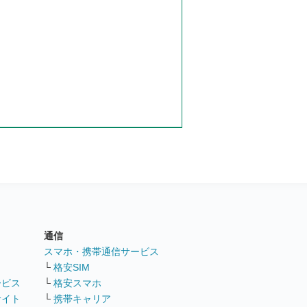
通信
ト
スマホ・携帯通信サービス
└
格安SIM
ービス
└
格安スマホ
サイト
└
携帯キャリア