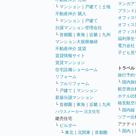
マンガア
└
マンション
｜
戸建て
｜
土地
ブランド
不動産仲介 購入
オフィス
└
マンション
｜
戸建て
オフィス
分譲マンション管理会社
オフィス
└
首都圏
｜
東海
｜
近畿
｜
九州
福利厚生
マンション大規模修繕
電力会社
不動産仲介 賃貸
子ども見
賃貸情報サイト
賃貸マンション
トラベル
住宅設備ショールーム
旅行予約
リフォーム
└
国内旅
└
フルリフォーム
航空券比
└
戸建て
｜
マンション
ホテル比
新築分譲マンション
格安航空券
└
首都圏
｜
東海
｜
近畿
｜
九州
└
国内線
ハウスメーカー 注文住宅
ツアー比
建売住宅
アクティ
└
ビルダー
└
国内
｜
└
東北
｜
北関東
｜
首都圏