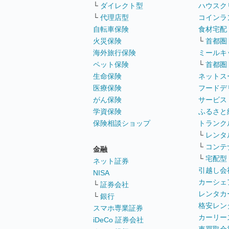
└
ダイレクト型
ハウスク
└
代理店型
コインラ
自転車保険
食材宅配
火災保険
└
首都圏
海外旅行保険
ミールキ
ペット保険
└
首都圏
生命保険
ネットス
医療保険
フードデ
がん保険
サービス
学資保険
ふるさと
保険相談ショップ
トランク
└
レンタ
└
コンテ
金融
└
宅配型
ネット証券
引越し会
NISA
カーシェ
└
証券会社
レンタカ
└
銀行
格安レン
スマホ専業証券
カーリー
iDeCo 証券会社