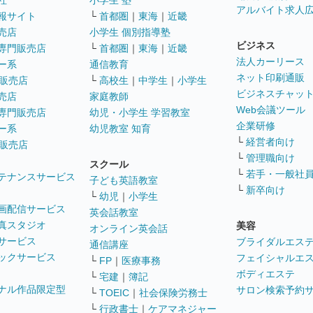
社
小学生 塾
アルバイト求人
報サイト
└
首都圏
｜
東海
｜
近畿
売店
小学生 個別指導塾
ビジネス
専門販売店
└
首都圏
｜
東海
｜
近畿
法人カーリース
ー系
通信教育
ネット印刷通販
販売店
└
高校生
｜
中学生
｜
小学生
ビジネスチャッ
売店
家庭教師
Web会議ツール
専門販売店
幼児・小学生 学習教室
企業研修
ー系
幼児教室 知育
└
経営者向け
販売店
└
管理職向け
スクール
└
若手・一般社
テナンスサービス
子ども英語教室
└
新卒向け
└
幼児
｜
小学生
画配信サービス
英会話教室
真スタジオ
美容
オンライン英会話
サービス
ブライダルエス
通信講座
ックサービス
フェイシャルエ
└
FP
｜
医療事務
ボディエステ
└
宅建
｜
簿記
ナル作品限定型
サロン検索予約
└
TOEIC
｜
社会保険労務士
└
行政書士
｜
ケアマネジャー