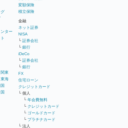
変額保険
積立保険
ング
グ
金融
ネット証券
ウンター
NISA
イト
└
証券会社
リ
└
銀行
iDeCo
└
証券会社
└
銀行
｜
関東
FX
｜
東海
住宅ローン
四国
クレジットカード
全国
└ 個人
ス
└
年会費無料
└
クレジットカード
└
ゴールドカード
└
プラチナカード
└ 法人