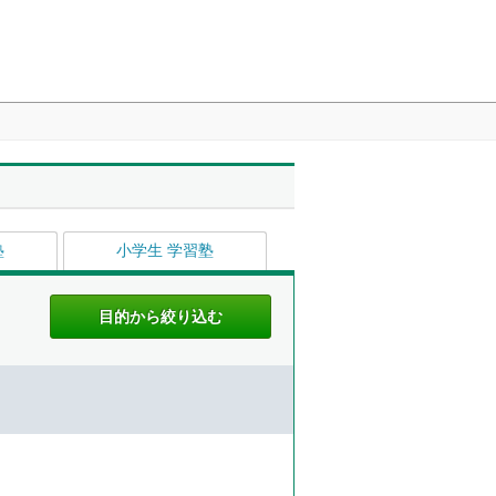
塾
小学生 学習塾