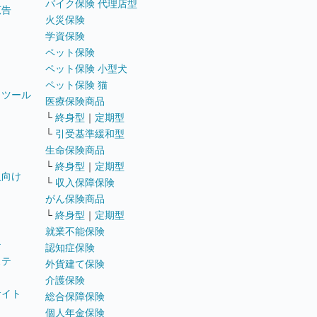
バイク保険 代理店型
広告
火災保険
学資保険
ペット保険
ペット保険 小型犬
ペット保険 猫
トツール
医療保険商品
└
終身型
｜
定期型
└
引受基準緩和型
生命保険商品
└
終身型
｜
定期型
員向け
└
収入保障保険
がん保険商品
└
終身型
｜
定期型
就業不能保険
テ
認知症保険
ステ
外貨建て保険
介護保険
サイト
総合保障保険
個人年金保険