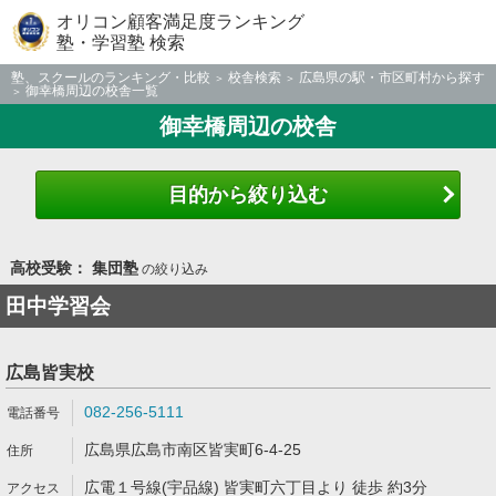
オリコン顧客満足度ランキング
塾・学習塾 検索
塾、スクールのランキング・比較
校舎検索
広島県の駅・市区町村から探す
御幸橋周辺の校舎一覧
御幸橋周辺の校舎
目的から絞り込む
高校受験： 集団塾
の絞り込み
田中学習会
広島皆実校
082-256-5111
広島県広島市南区皆実町6-4-25
広電１号線(宇品線) 皆実町六丁目より 徒歩 約3分