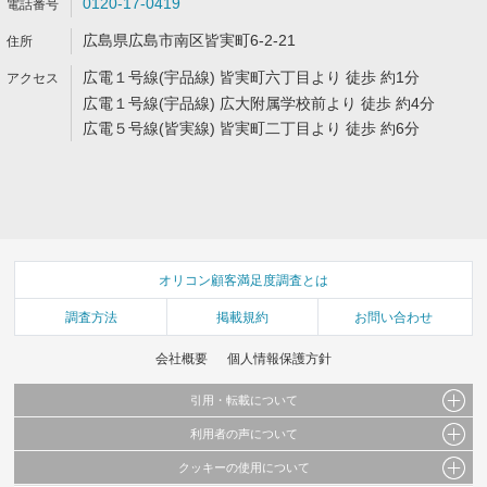
0120-17-0419
広島県広島市南区皆実町6-2-21
広電１号線(宇品線) 皆実町六丁目より 徒歩 約1分
広電１号線(宇品線) 広大附属学校前より 徒歩 約4分
広電５号線(皆実線) 皆実町二丁目より 徒歩 約6分
オリコン顧客満足度調査とは
調査方法
掲載規約
お問い合わせ
会社概要
個人情報保護方針
引用・転載について
利用者の声について
当サイトで公開されている情報（文字、写真、イラスト、画像データ等）及びこれらの配
置・編集および構造などについての著作権は株式会社oricon MEに帰属しております。
クッキーの使用について
当サイトに掲載している内容はすべてサービスの利用者が提出された見解・感想です。
これらの情報を権利者の許可なく無断転載・複製などの二次利用を行うことは固く禁じて