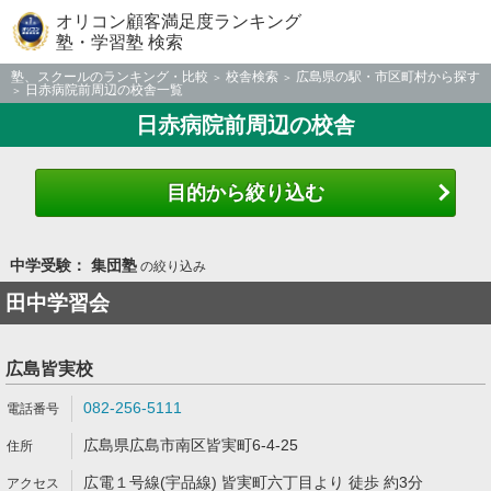
オリコン顧客満足度ランキング
塾・学習塾 検索
塾、スクールのランキング・比較
校舎検索
広島県の駅・市区町村から探す
日赤病院前周辺の校舎一覧
日赤病院前周辺の校舎
目的から絞り込む
中学受験： 集団塾
の絞り込み
田中学習会
広島皆実校
082-256-5111
広島県広島市南区皆実町6-4-25
広電１号線(宇品線) 皆実町六丁目より 徒歩 約3分