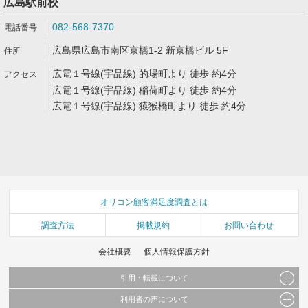
広島駅前校
082-568-7370
広島県広島市南区京橋1-2 新京橋ビル 5F
広電１号線(宇品線) 的場町より 徒歩 約4分
広電１号線(宇品線) 稲荷町より 徒歩 約4分
広電１号線(宇品線) 猿猴橋町より 徒歩 約4分
オリコン顧客満足度調査とは
調査方法
掲載規約
お問い合わせ
会社概要
個人情報保護方針
引用・転載について
利用者の声について
当サイトで公開されている情報（文字、写真、イラスト、画像データ等）及びこれらの配