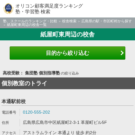
オリコン顧客満足度ランキング
塾・学習塾 検索
塾、スクールのランキング・比較
校舎検索
広島県の駅・市区町村から探す
紙屋町東周辺の校舎一覧
紙屋町東周辺の校舎
目的から絞り込む
高校受験： 集団塾 個別指導塾
の絞り込み
個別教室のトライ
本通駅前校
0120-555-202
広島県広島市中区紙屋町2-3-1 革屋町ビル5F
アストラムライン 本通より 徒歩 約2分