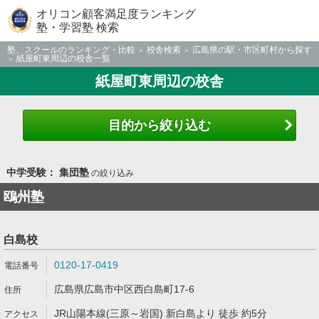
オリコン顧客満足度ランキング
塾・学習塾 検索
塾、スクールのランキング・比較
校舎検索
広島県の駅・市区町村から探す
紙屋町東周辺の校舎一覧
紙屋町東周辺の校舎
目的から絞り込む
中学受験： 集団塾
の絞り込み
鴎州塾
白島校
0120-17-0419
広島県広島市中区西白島町17-6
JR山陽本線(三原～岩国) 新白島より 徒歩 約5分