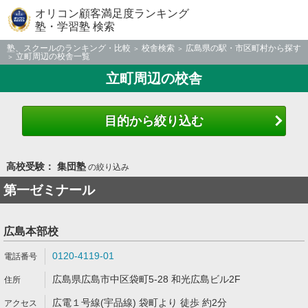
オリコン顧客満足度ランキング
塾・学習塾 検索
塾、スクールのランキング・比較
校舎検索
広島県の駅・市区町村から探す
立町周辺の校舎一覧
立町周辺の校舎
目的から絞り込む
高校受験： 集団塾
の絞り込み
第一ゼミナール
広島本部校
0120-4119-01
広島県広島市中区袋町5-28 和光広島ビル2F
広電１号線(宇品線) 袋町より 徒歩 約2分