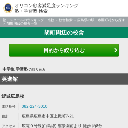
オリコン顧客満足度ランキング
塾・学習塾 検索
塾、スクールのランキング・比較
校舎検索
広島県の駅・市区町村から探す
胡町周辺の校舎一覧
胡町周辺の校舎
目的から絞り込む
中学生 学習塾
の絞り込み
英進館
鯉城広島校
082-224-3010
広島県広島市中区上幟町7-21
広電９号線(白島線) 縮景園前より 徒歩 約8分