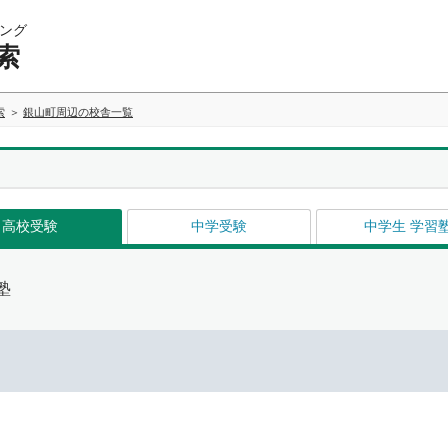
ング
索
索
銀山町周辺の校舎一覧
高校受験
中学受験
中学生 学習
塾