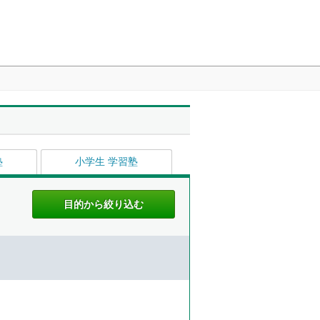
塾
小学生 学習塾