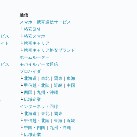
通信
ト
スマホ・携帯通信サービス
└
格安SIM
ービス
└
格安スマホ
サイト
└
携帯キャリア
└
携帯キャリア格安ブランド
ホームルーター
ービス
モバイルデータ通信
ト
プロバイダ
└
北海道
｜
東北
｜
関東
｜
東海
└
甲信越・北陸
｜
近畿
｜
中国
└
四国
｜
九州・沖縄
職
└
広域企業
インターネット回線
遣
└
北海道
｜
東北
｜
関東
└
甲信越・北陸
｜
東海
｜
近畿
ス
└
中国・四国
｜
九州・沖縄
└
広域企業