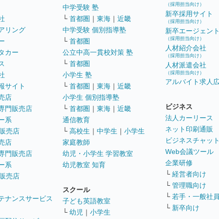
（採用担当向け）
中学受験 塾
新卒採用サイト
社
└
首都圏
｜
東海
｜
近畿
（採用担当向け）
アリング
中学受験 個別指導塾
新卒エージェン
（採用担当向け）
ー
└
首都圏
人材紹介会社
タカー
公立中高一貫校対策 塾
（採用担当向け）
ス
└
首都圏
人材派遣会社
（採用担当向け）
社
小学生 塾
アルバイト求人
報サイト
└
首都圏
｜
東海
｜
近畿
売店
小学生 個別指導塾
ビジネス
専門販売店
└
首都圏
｜
東海
｜
近畿
法人カーリース
ー系
通信教育
ネット印刷通販
販売店
└
高校生
｜
中学生
｜
小学生
ビジネスチャッ
売店
家庭教師
Web会議ツール
専門販売店
幼児・小学生 学習教室
企業研修
ー系
幼児教室 知育
└
経営者向け
販売店
└
管理職向け
スクール
└
若手・一般社
テナンスサービス
子ども英語教室
└
新卒向け
└
幼児
｜
小学生