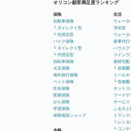
オリコン顧客満足度ランキング
保険
生活
自動車保険
ウォータ
└
ダイレクト型
浄水型
└
代理店型
ウォータ
バイク保険
家事代行
└
ダイレクト型
ハウスク
└
代理店型
コインラ
自転車保険
食材宅配
火災保険
└
首都圏
海外旅行保険
ミールキ
ペット保険
└
首都圏
生命保険
ネットス
医療保険
フードデ
がん保険
サービス
学資保険
ふるさと
保険相談ショップ
トランク
└
レンタ
└
コンテ
金融