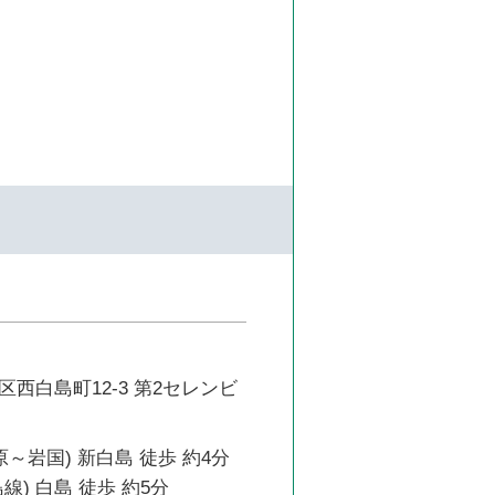
西白島町12-3 第2セレンビ
原～岩国) 新白島 徒歩 約4分
線) 白島 徒歩 約5分