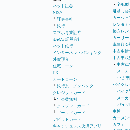
└
宅配型
ネット証券
引越し会
NISA
カーシェ
└
証券会社
レンタカ
└
銀行
格安レン
スマホ専業証券
カーリー
iDeCo 証券会社
車買取会
ネット銀行
中古車情
インターネットバンキング
中古車販
外貨預金
└
中古車
住宅ローン
└
メーカ
FX
中古車
カードローン
バイク販
└
銀行系
｜
ノンバンク
└
バイク
クレジットカード
└
メーカ
└
年会費無料
バイク
└
クレジットカード
車検
└
ゴールドカード
カーメン
デビットカード
カフェ
キャッシュレス決済アプリ