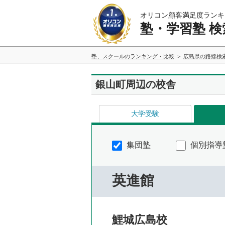
オリコン顧客満足度ランキ
塾・学習塾 検
塾、スクールのランキング・比較
広島県の路線検
銀山町周辺の校舎
大学受験
集団塾
個別指導
英進館
鯉城広島校