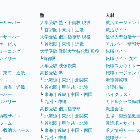
塾
人材
ーサーバー
大学受験 塾・予備校 現役
就活エージェン
└
首都圏
｜
東海
｜
近畿
就活サイト
ーサーバー
大学受験 個別指導塾 現役
逆求人型就活サ
サービス
└
首都圏
｜
東海
｜
近畿
アルバイト情報
リーニング
大学受験 難関大学特化型 現役
転職サイト
ンドリー
└
首都圏
転職サイト 女性
大学受験 映像授業
転職スカウトサ
｜
東海
｜
近畿
高校受験 塾
転職エージェン
ット
└
北海道
｜
東北
｜
北関東
看護師転職
｜
東海
｜
近畿
└
首都圏
｜
甲信越・北陸
介護転職
ーパー
└
東海
｜
近畿
｜
中国・四国
ハイクラス・
リバリー
└
九州・沖縄
ミドルクラス転
高校受験 個別指導塾
派遣会社
納税サイト
└
北海道
｜
東北
｜
北関東
工場・製造業派
ルーム
└
首都圏
｜
甲信越・北陸
派遣求人サイト
ル収納スペース
└
東海
｜
近畿
｜
中国・四国
求人情報サービ
ナ
└
九州・沖縄
転職サイト