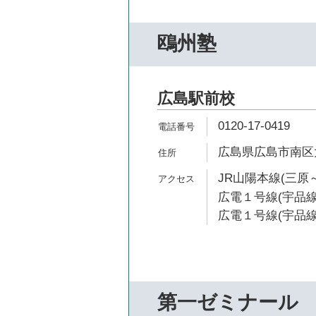
鴎州塾
広島駅前校
0120-17-0419
広島県広島市南区大
JR山陽本線(三原～
広電１号線(宇品線
広電１号線(宇品線)
第一ゼミナール