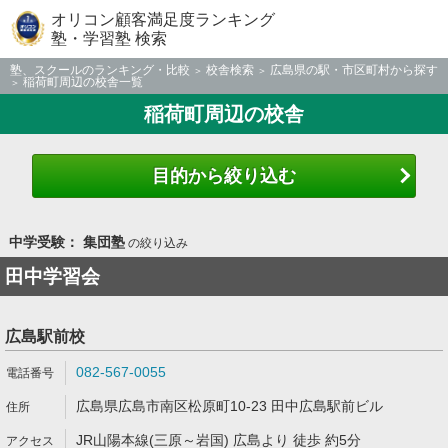
オリコン顧客満足度ランキング
塾・学習塾 検索
塾、スクールのランキング・比較
校舎検索
広島県の駅・市区町村から探す
稲荷町周辺の校舎一覧
稲荷町周辺の校舎
目的から絞り込む
中学受験： 集団塾
の絞り込み
田中学習会
広島駅前校
082-567-0055
広島県広島市南区松原町10-23 田中広島駅前ビル
JR山陽本線(三原～岩国) 広島より 徒歩 約5分