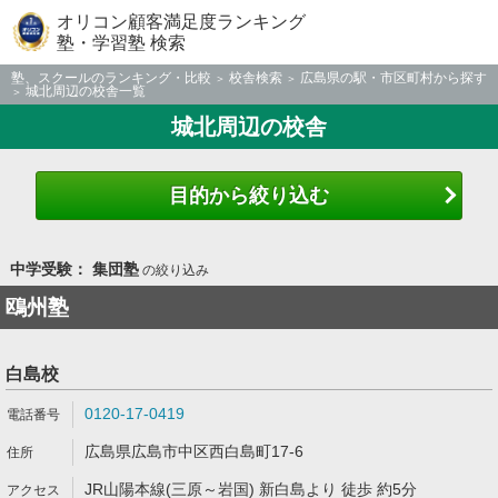
オリコン顧客満足度ランキング
塾・学習塾 検索
塾、スクールのランキング・比較
校舎検索
広島県の駅・市区町村から探す
城北周辺の校舎一覧
城北周辺の校舎
目的から絞り込む
中学受験： 集団塾
の絞り込み
鴎州塾
白島校
0120-17-0419
広島県広島市中区西白島町17-6
JR山陽本線(三原～岩国) 新白島より 徒歩 約5分