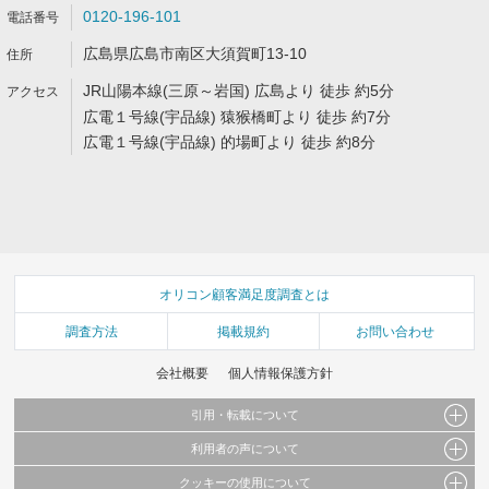
0120-196-101
広島県広島市南区大須賀町13-10
JR山陽本線(三原～岩国) 広島より 徒歩 約5分
広電１号線(宇品線) 猿猴橋町より 徒歩 約7分
広電１号線(宇品線) 的場町より 徒歩 約8分
オリコン顧客満足度調査とは
調査方法
掲載規約
お問い合わせ
会社概要
個人情報保護方針
引用・転載について
利用者の声について
当サイトで公開されている情報（文字、写真、イラスト、画像データ等）及びこれらの配
置・編集および構造などについての著作権は株式会社oricon MEに帰属しております。
クッキーの使用について
当サイトに掲載している内容はすべてサービスの利用者が提出された見解・感想です。