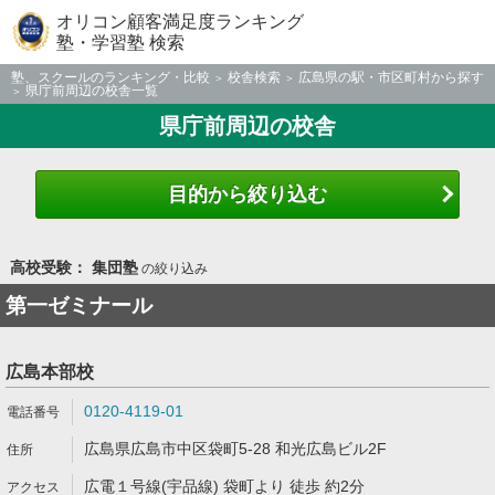
オリコン顧客満足度ランキング
塾・学習塾 検索
塾、スクールのランキング・比較
校舎検索
広島県の駅・市区町村から探す
県庁前周辺の校舎一覧
県庁前周辺の校舎
目的から絞り込む
高校受験： 集団塾
の絞り込み
第一ゼミナール
広島本部校
0120-4119-01
広島県広島市中区袋町5-28 和光広島ビル2F
広電１号線(宇品線) 袋町より 徒歩 約2分