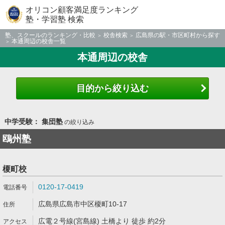
オリコン顧客満足度ランキング
塾・学習塾 検索
塾、スクールのランキング・比較
校舎検索
広島県の駅・市区町村から探す
本通周辺の校舎一覧
本通周辺の校舎
目的から絞り込む
中学受験： 集団塾
の絞り込み
鴎州塾
榎町校
0120-17-0419
広島県広島市中区榎町10-17
広電２号線(宮島線) 土橋より 徒歩 約2分