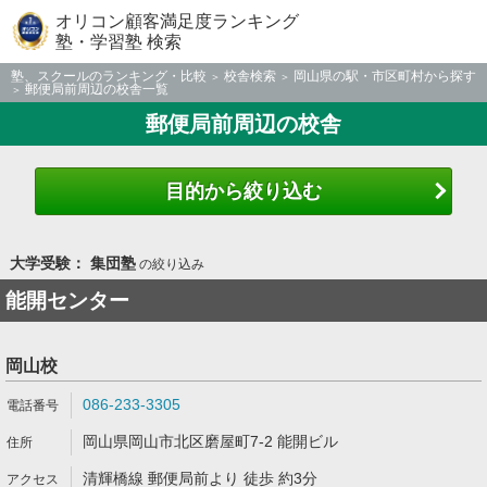
オリコン顧客満足度ランキング
塾・学習塾 検索
塾、スクールのランキング・比較
校舎検索
岡山県の駅・市区町村から探す
郵便局前周辺の校舎一覧
郵便局前周辺の校舎
目的から絞り込む
大学受験： 集団塾
の絞り込み
能開センター
岡山校
086-233-3305
岡山県岡山市北区磨屋町7-2 能開ビル
清輝橋線 郵便局前より 徒歩 約3分