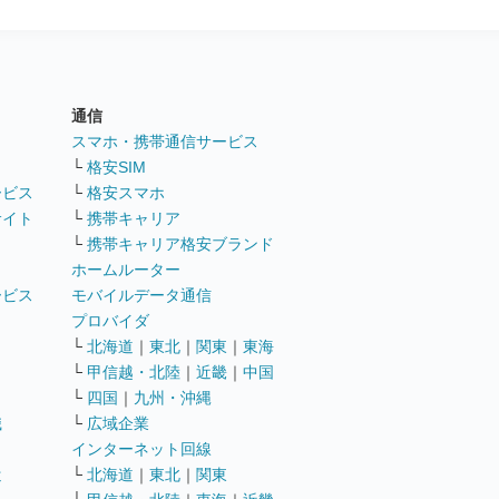
通信
ト
スマホ・携帯通信サービス
└
格安SIM
ービス
└
格安スマホ
サイト
└
携帯キャリア
└
携帯キャリア格安ブランド
ホームルーター
ービス
モバイルデータ通信
ト
プロバイダ
└
北海道
｜
東北
｜
関東
｜
東海
└
甲信越・北陸
｜
近畿
｜
中国
└
四国
｜
九州・沖縄
職
└
広域企業
インターネット回線
遣
└
北海道
｜
東北
｜
関東