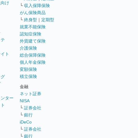
員向け
└
収入保障保険
がん保険商品
└
終身型
｜
定期型
就業不能保険
テ
認知症保険
ステ
外貨建て保険
介護保険
サイト
総合保障保険
個人年金保険
変額保険
積立保険
ング
グ
金融
ネット証券
ウンター
NISA
イト
└
証券会社
リ
└
銀行
iDeCo
└
証券会社
└
銀行