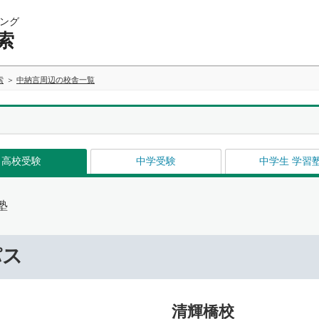
ング
索
索
中納言周辺の校舎一覧
高校受験
中学受験
中学生 学習
塾
パス
清輝橋校