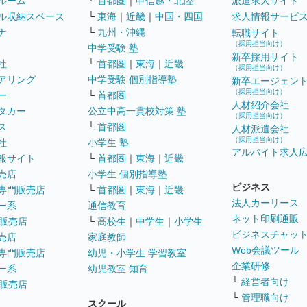
ルーム
└
首都圏
｜
甲信越・北陸
派遣求人サイト
ル収納スペース
└
東海
｜
近畿
｜
中国・四国
求人情報サービ
ナ
└
九州・沖縄
転職サイト
（採用担当向け）
中学受験 塾
新卒採用サイト
社
└
首都圏
｜
東海
｜
近畿
（採用担当向け）
アリング
中学受験 個別指導塾
新卒エージェン
（採用担当向け）
ー
└
首都圏
人材紹介会社
タカー
公立中高一貫校対策 塾
（採用担当向け）
ス
└
首都圏
人材派遣会社
（採用担当向け）
社
小学生 塾
アルバイト求人
報サイト
└
首都圏
｜
東海
｜
近畿
売店
小学生 個別指導塾
ビジネス
専門販売店
└
首都圏
｜
東海
｜
近畿
法人カーリース
ー系
通信教育
ネット印刷通販
販売店
└
高校生
｜
中学生
｜
小学生
ビジネスチャッ
売店
家庭教師
Web会議ツール
専門販売店
幼児・小学生 学習教室
企業研修
ー系
幼児教室 知育
└
経営者向け
販売店
└
管理職向け
スクール