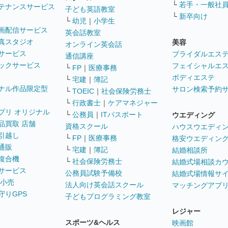
└
若手・一般社
テナンスサービス
子ども英語教室
└
新卒向け
└
幼児
｜
小学生
画配信サービス
英会話教室
真スタジオ
美容
オンライン英会話
サービス
ブライダルエス
通信講座
ックサービス
フェイシャルエ
└
FP
｜
医療事務
ボディエステ
└
宅建
｜
簿記
ナル作品限定型
サロン検索予約
└
TOEIC
｜
社会保険労務士
└
行政書士
｜
ケアマネジャー
プリ オリジナル
└
公務員
｜
ITパスポート
ウエディング
品買取 店舗
資格スクール
ハウスウエディ
引越し
└
FP
｜
医療事務
格安ウエディン
通販
└
宅建
｜
簿記
結婚相談所
複合機
└
社会保険労務士
結婚式場相談カ
サービス
公務員試験予備校
結婚式場情報サ
 小売
法人向け英会話スクール
マッチングアプ
守りGPS
子どもプログラミング教室
レジャー
スポーツ&ヘルス
映画館