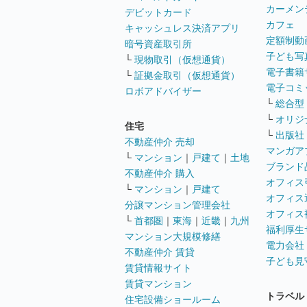
カーメン
デビットカード
カフェ
キャッシュレス決済アプリ
定額制動
暗号資産取引所
子ども写
└
現物取引（仮想通貨）
電子書籍
└
証拠金取引（仮想通貨）
電子コミ
ロボアドバイザー
└
総合型
└
オリジ
住宅
└
出版社
不動産仲介 売却
マンガア
└
マンション
｜
戸建て
｜
土地
ブランド
不動産仲介 購入
オフィス
└
マンション
｜
戸建て
オフィス
分譲マンション管理会社
オフィス
└
首都圏
｜
東海
｜
近畿
｜
九州
福利厚生
マンション大規模修繕
電力会社
不動産仲介 賃貸
子ども見
賃貸情報サイト
賃貸マンション
トラベル
住宅設備ショールーム