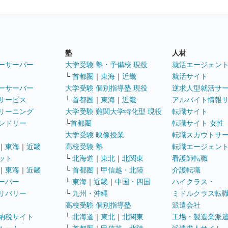
塾
人材
ーサーバー
大学受験 塾・予備校 現役
就活エージェン
└
首都圏
｜
東海
｜
近畿
就活サイト
ーサーバー
大学受験 個別指導塾 現役
逆求人型就活サ
サービス
└
首都圏
｜
東海
｜
近畿
アルバイト情報
リーニング
大学受験 難関大学特化型 現役
転職サイト
ンドリー
└
首都圏
転職サイト 女性
大学受験 映像授業
転職スカウトサ
｜
東海
｜
近畿
高校受験 塾
転職エージェン
ット
└
北海道
｜
東北
｜
北関東
看護師転職
｜
東海
｜
近畿
└
首都圏
｜
甲信越・北陸
介護転職
ーパー
└
東海
｜
近畿
｜
中国・四国
ハイクラス・
リバリー
└
九州・沖縄
ミドルクラス転
高校受験 個別指導塾
派遣会社
納税サイト
└
北海道
｜
東北
｜
北関東
工場・製造業派