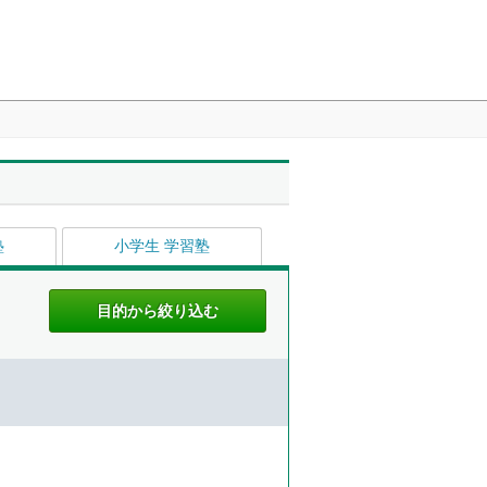
塾
小学生 学習塾