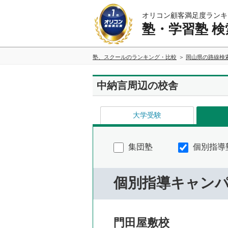
オリコン顧客満足度ランキ
塾・学習塾 検
塾、スクールのランキング・比較
岡山県の路線検
中納言周辺の校舎
大学受験
集団塾
個別指導
個別指導キャン
門田屋敷校