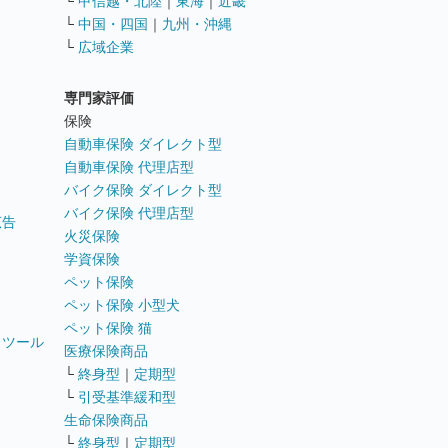
└
甲信越・北陸
｜
東海
｜
近畿
ス
└
中国・四国
｜
九州・沖縄
└
広域企業
専門家評価
ト
保険
自動車保険 ダイレクト型
自動車保険 代理店型
バイク保険 ダイレクト型
バイク保険 代理店型
広告
火災保険
学資保険
ペット保険
ペット保険 小型犬
ペット保険 猫
トツール
医療保険商品
└
終身型
｜
定期型
└
引受基準緩和型
生命保険商品
└
終身型
｜
定期型