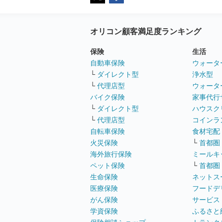
オリコン顧客満足度ランキング
保険
生活
自動車保険
ウォータ
└
ダイレクト型
浄水型
└
代理店型
ウォータ
バイク保険
家事代行
└
ダイレクト型
ハウスク
└
代理店型
コインラ
自転車保険
食材宅配
火災保険
└
首都圏
海外旅行保険
ミールキ
ペット保険
└
首都圏
生命保険
ネットス
医療保険
フードデ
がん保険
サービス
学資保険
ふるさと