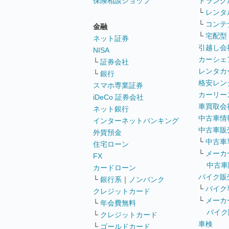
保険相談ショップ
トランク
└
レンタ
└
コンテ
金融
└
宅配型
ネット証券
引越し会
NISA
カーシェ
└
証券会社
レンタカ
└
銀行
格安レン
スマホ専業証券
カーリー
iDeCo 証券会社
車買取会
ネット銀行
中古車情
インターネットバンキング
中古車販
外貨預金
└
中古車
住宅ローン
└
メーカ
FX
中古車
カードローン
バイク販
└
銀行系
｜
ノンバンク
└
バイク
クレジットカード
└
メーカ
└
年会費無料
バイク
└
クレジットカード
車検
└
ゴールドカード