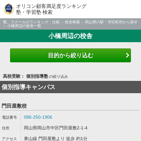
オリコン顧客満足度ランキング
塾・学習塾 検索
塾、スクールのランキング・比較
校舎検索
岡山県の駅・市区町村から探す
小橋周辺の校舎一覧
小橋周辺の校舎
目的から絞り込む
高校受験： 個別指導塾
の絞り込み
個別指導キャンパス
門田屋敷校
086-250-1906
岡山県岡山市中区門田屋敷2-1-4
東山線 門田屋敷より 徒歩 約1分