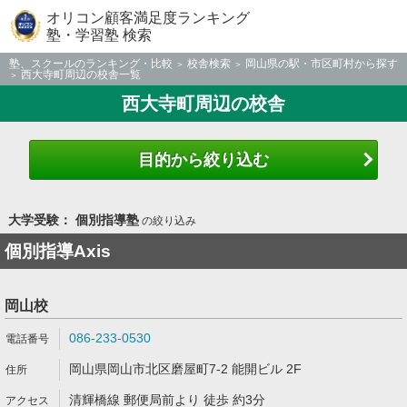
オリコン顧客満足度ランキング
塾・学習塾 検索
塾、スクールのランキング・比較
校舎検索
岡山県の駅・市区町村から探す
西大寺町周辺の校舎一覧
西大寺町周辺の校舎
目的から絞り込む
大学受験： 個別指導塾
の絞り込み
個別指導Axis
岡山校
086-233-0530
岡山県岡山市北区磨屋町7-2 能開ビル 2F
清輝橋線 郵便局前より 徒歩 約3分