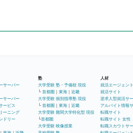
塾
人材
ーサーバー
大学受験 塾・予備校 現役
就活エージェン
└
首都圏
｜
東海
｜
近畿
就活サイト
ーサーバー
大学受験 個別指導塾 現役
逆求人型就活サ
サービス
└
首都圏
｜
東海
｜
近畿
アルバイト情報
リーニング
大学受験 難関大学特化型 現役
転職サイト
ンドリー
└
首都圏
転職サイト 女性
大学受験 映像授業
転職スカウトサ
｜
東海
｜
近畿
高校受験 塾
転職エージェン