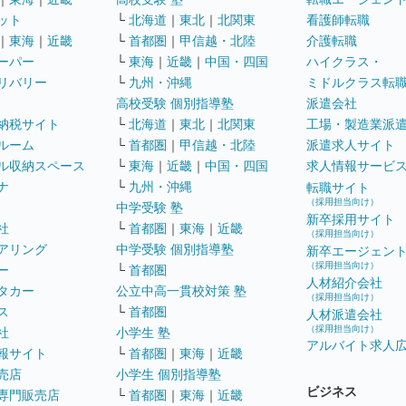
ット
└
北海道
｜
東北
｜
北関東
看護師転職
｜
東海
｜
近畿
└
首都圏
｜
甲信越・北陸
介護転職
ーパー
└
東海
｜
近畿
｜
中国・四国
ハイクラス・
リバリー
└
九州・沖縄
ミドルクラス転
高校受験 個別指導塾
派遣会社
納税サイト
└
北海道
｜
東北
｜
北関東
工場・製造業派
ルーム
└
首都圏
｜
甲信越・北陸
派遣求人サイト
ル収納スペース
└
東海
｜
近畿
｜
中国・四国
求人情報サービ
ナ
└
九州・沖縄
転職サイト
（採用担当向け）
中学受験 塾
新卒採用サイト
社
└
首都圏
｜
東海
｜
近畿
（採用担当向け）
アリング
中学受験 個別指導塾
新卒エージェン
（採用担当向け）
ー
└
首都圏
人材紹介会社
タカー
公立中高一貫校対策 塾
（採用担当向け）
ス
└
首都圏
人材派遣会社
（採用担当向け）
社
小学生 塾
アルバイト求人
報サイト
└
首都圏
｜
東海
｜
近畿
売店
小学生 個別指導塾
ビジネス
専門販売店
└
首都圏
｜
東海
｜
近畿