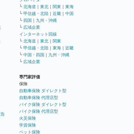
└
北海道
｜
東北
｜
関東
｜
東海
└
甲信越・北陸
｜
近畿
｜
中国
└
四国
｜
九州・沖縄
職
└
広域企業
インターネット回線
遣
└
北海道
｜
東北
｜
関東
└
甲信越・北陸
｜
東海
｜
近畿
ス
└
中国・四国
｜
九州・沖縄
└
広域企業
専門家評価
ト
保険
自動車保険 ダイレクト型
自動車保険 代理店型
バイク保険 ダイレクト型
バイク保険 代理店型
広告
火災保険
学資保険
ペット保険