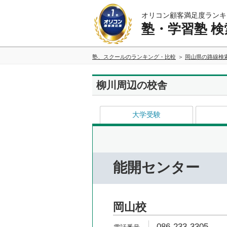
オリコン顧客満足度ランキ
塾・学習塾 検
塾、スクールのランキング・比較
岡山県の路線検
柳川周辺の校舎
大学受験
能開センター
岡山校
086-233-3305