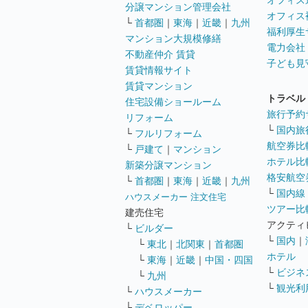
オフィス
分譲マンション管理会社
オフィス
└
首都圏
｜
東海
｜
近畿
｜
九州
福利厚生
マンション大規模修繕
電力会社
不動産仲介 賃貸
子ども見
賃貸情報サイト
賃貸マンション
トラベル
住宅設備ショールーム
旅行予約
リフォーム
└
国内旅
└
フルリフォーム
航空券比
└
戸建て
｜
マンション
ホテル比
新築分譲マンション
格安航空券
└
首都圏
｜
東海
｜
近畿
｜
九州
└
国内線
ハウスメーカー 注文住宅
ツアー比
建売住宅
アクティ
└
ビルダー
└
国内
｜
└
東北
｜
北関東
｜
首都圏
ホテル
└
東海
｜
近畿
｜
中国・四国
└
ビジネ
└
九州
└
観光利
└
ハウスメーカー
└
デベロッパー