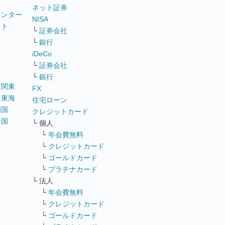
ネット証券
ウンター
NISA
イト
└
証券会社
リ
└
銀行
iDeCo
└
証券会社
└
銀行
｜
関東
FX
｜
東海
住宅ローン
四国
クレジットカード
全国
└ 個人
ス
└
年会費無料
└
クレジットカード
└
ゴールドカード
└
プラチナカード
└ 法人
└
年会費無料
└
クレジットカード
└
ゴールドカード