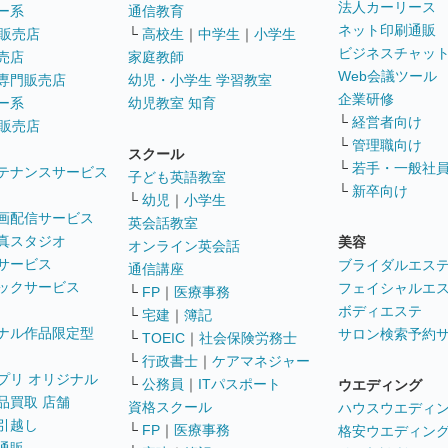
法人カーリース
ー系
通信教育
ネット印刷通販
販売店
└
高校生
｜
中学生
｜
小学生
ビジネスチャッ
売店
家庭教師
Web会議ツール
専門販売店
幼児・小学生 学習教室
企業研修
ー系
幼児教室 知育
└
経営者向け
販売店
└
管理職向け
スクール
└
若手・一般社
テナンスサービス
子ども英語教室
└
新卒向け
└
幼児
｜
小学生
画配信サービス
英会話教室
真スタジオ
美容
オンライン英会話
サービス
ブライダルエス
通信講座
ックサービス
フェイシャルエ
└
FP
｜
医療事務
ボディエステ
└
宅建
｜
簿記
ナル作品限定型
サロン検索予約
└
TOEIC
｜
社会保険労務士
└
行政書士
｜
ケアマネジャー
プリ オリジナル
└
公務員
｜
ITパスポート
ウエディング
品買取 店舗
資格スクール
ハウスウエディ
引越し
└
FP
｜
医療事務
格安ウエディン