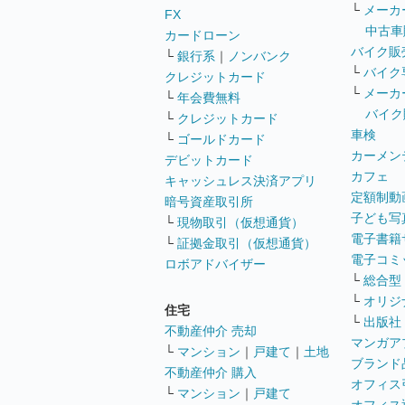
└
メーカ
FX
中古車
カードローン
バイク販
└
銀行系
｜
ノンバンク
└
バイク
クレジットカード
└
メーカ
└
年会費無料
バイク
└
クレジットカード
車検
└
ゴールドカード
カーメン
デビットカード
カフェ
キャッシュレス決済アプリ
定額制動
暗号資産取引所
子ども写
└
現物取引（仮想通貨）
電子書籍
└
証拠金取引（仮想通貨）
電子コミ
ロボアドバイザー
└
総合型
└
オリジ
住宅
└
出版社
不動産仲介 売却
マンガア
└
マンション
｜
戸建て
｜
土地
ブランド
不動産仲介 購入
オフィス
└
マンション
｜
戸建て