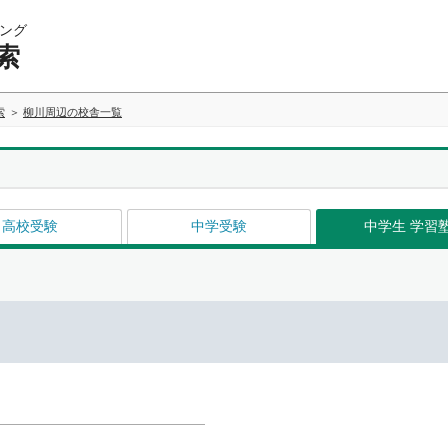
ング
索
索
柳川周辺の校舎一覧
高校受験
中学受験
中学生 学習