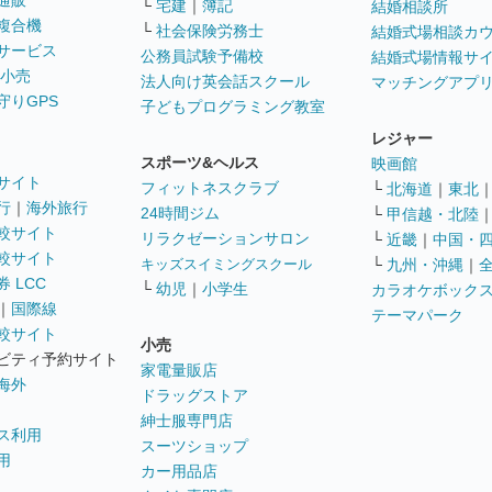
通販
└
宅建
｜
簿記
結婚相談所
複合機
└
社会保険労務士
結婚式場相談カ
サービス
公務員試験予備校
結婚式場情報サ
 小売
法人向け英会話スクール
マッチングアプ
守りGPS
子どもプログラミング教室
レジャー
スポーツ&ヘルス
映画館
サイト
フィットネスクラブ
└
北海道
｜
東北
行
｜
海外旅行
24時間ジム
└
甲信越・北陸
較サイト
リラクゼーションサロン
└
近畿
｜
中国・
較サイト
キッズスイミングスクール
└
九州・沖縄
｜
 LCC
└
幼児
｜
小学生
カラオケボック
｜
国際線
テーマパーク
較サイト
小売
ビティ予約サイト
家電量販店
海外
ドラッグストア
紳士服専門店
ス利用
スーツショップ
用
カー用品店