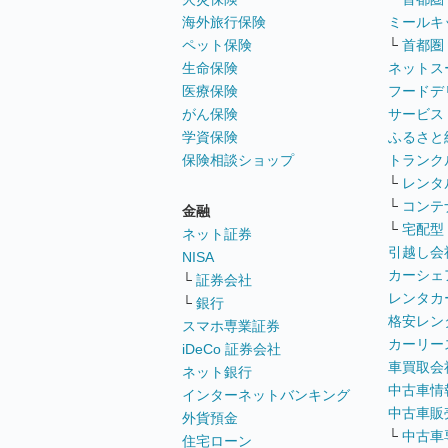
海外旅行保険
ミールキ
ペット保険
└
首都圏
生命保険
ネットス
医療保険
フードデ
がん保険
サービス
学資保険
ふるさと
保険相談ショップ
トランク
└
レンタ
└
コンテ
金融
└
宅配型
ネット証券
引越し会
NISA
カーシェ
└
証券会社
レンタカ
└
銀行
格安レン
スマホ専業証券
カーリー
iDeCo 証券会社
車買取会
ネット銀行
中古車情
インターネットバンキング
中古車販
外貨預金
└
中古車
住宅ローン