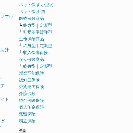
ペット保険 小型犬
ペット保険 猫
トツール
医療保険商品
└
終身型
｜
定期型
└
引受基準緩和型
生命保険商品
└
終身型
｜
定期型
員向け
└
収入保障保険
がん保険商品
└
終身型
｜
定期型
就業不能保険
テ
認知症保険
ステ
外貨建て保険
介護保険
サイト
総合保障保険
個人年金保険
変額保険
積立保険
ング
グ
金融