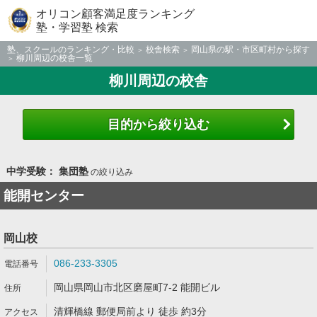
オリコン顧客満足度ランキング
塾・学習塾 検索
塾、スクールのランキング・比較
校舎検索
岡山県の駅・市区町村から探す
柳川周辺の校舎一覧
柳川周辺の校舎
目的から絞り込む
中学受験： 集団塾
の絞り込み
能開センター
岡山校
086-233-3305
岡山県岡山市北区磨屋町7-2 能開ビル
清輝橋線 郵便局前より 徒歩 約3分