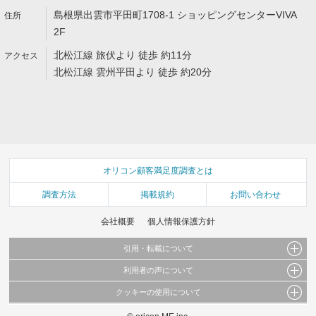
島根県出雲市平田町1708-1 ショッピングセンターVIVA
2F
北松江線 旅伏より 徒歩 約11分
北松江線 雲州平田より 徒歩 約20分
オリコン顧客満足度調査とは
調査方法
掲載規約
お問い合わせ
会社概要
個人情報保護方針
引用・転載について
利用者の声について
当サイトで公開されている情報（文字、写真、イラスト、画像データ等）及びこれらの配
置・編集および構造などについての著作権は株式会社oricon MEに帰属しております。
クッキーの使用について
当サイトに掲載している内容はすべてサービスの利用者が提出された見解・感想です。
これらの情報を権利者の許可なく無断転載・複製などの二次利用を行うことは固く禁じて
弊社が内容について正確性を含め一切保証するものではありません。
おります。