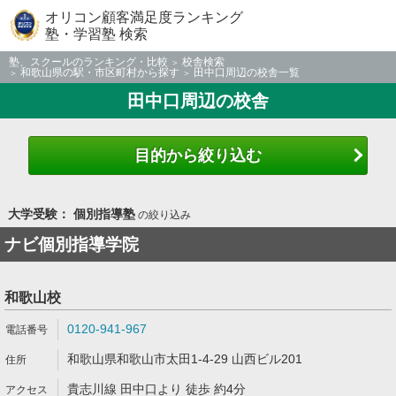
オリコン顧客満足度ランキング
塾・学習塾 検索
塾、スクールのランキング・比較
校舎検索
和歌山県の駅・市区町村から探す
田中口周辺の校舎一覧
田中口周辺の校舎
目的から絞り込む
大学受験： 個別指導塾
の絞り込み
ナビ個別指導学院
和歌山校
0120-941-967
和歌山県和歌山市太田1-4-29 山西ビル201
貴志川線 田中口より 徒歩 約4分