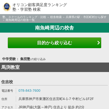
オリコン顧客満足度ランキング
塾・学習塾 検索
塾、スクールのランキング・比較
校舎検索
兵庫県の駅・市区町村から探す
南魚崎周辺の校舎一覧
南魚崎周辺の校舎
目的から絞り込む
中学受験： 集団塾
の絞り込み
馬渕教室
住吉校
078-843-7600
兵庫県神戸市東灘区住吉宮町4-1-7 中村ビル1F2F
JR神戸線(大阪～神戸) 住吉より 徒歩 約2分