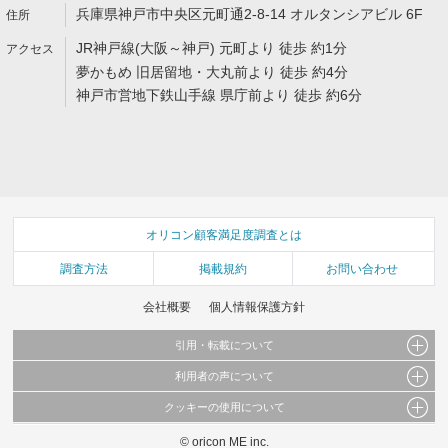
兵庫県神戸市中央区元町通2-8-14 オルタンシアビル 6F
JR神戸線(大阪～神戸) 元町より 徒歩 約1分
夢かもめ 旧居留地・大丸前より 徒歩 約4分
神戸市営地下鉄山手線 県庁前より 徒歩 約6分
オリコン顧客満足度調査とは
調査方法
掲載規約
お問い合わせ
会社概要
個人情報保護方針
引用・転載について
利用者の声について
当サイトで公開されている情報（文字、写真、イラスト、画像データ等）及びこれらの配
置・編集および構造などについての著作権は株式会社oricon MEに帰属しております。
クッキーの使用について
当サイトに掲載している内容はすべてサービスの利用者が提出された見解・感想です。
これらの情報を権利者の許可なく無断転載・複製などの二次利用を行うことは固く禁じて
弊社が内容について正確性を含め一切保証するものではありません。
おります。
© oricon ME inc.
このサイトでは Cookie を使用して、ユーザーに合わせたコンテンツや広告の表示、ソー
弊社の見解・ 意見ではないことをご理解いただいた上でご覧ください。