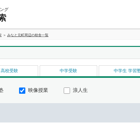
ング
索
索
みなと元町周辺の校舎一覧
高校受験
中学受験
中学生 学習
塾
映像授業
浪人生