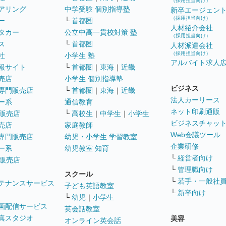
（採用担当向け）
アリング
中学受験 個別指導塾
新卒エージェン
（採用担当向け）
ー
└
首都圏
人材紹介会社
タカー
公立中高一貫校対策 塾
（採用担当向け）
ス
└
首都圏
人材派遣会社
（採用担当向け）
社
小学生 塾
アルバイト求人
報サイト
└
首都圏
｜
東海
｜
近畿
売店
小学生 個別指導塾
ビジネス
専門販売店
└
首都圏
｜
東海
｜
近畿
法人カーリース
ー系
通信教育
ネット印刷通販
販売店
└
高校生
｜
中学生
｜
小学生
ビジネスチャッ
売店
家庭教師
Web会議ツール
専門販売店
幼児・小学生 学習教室
企業研修
ー系
幼児教室 知育
└
経営者向け
販売店
└
管理職向け
スクール
└
若手・一般社
テナンスサービス
子ども英語教室
└
新卒向け
└
幼児
｜
小学生
画配信サービス
英会話教室
真スタジオ
美容
オンライン英会話