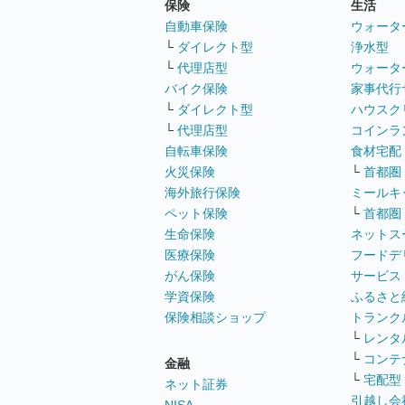
保険
生活
自動車保険
ウォータ
└
ダイレクト型
浄水型
└
代理店型
ウォータ
バイク保険
家事代行
└
ダイレクト型
ハウスク
└
代理店型
コインラ
自転車保険
食材宅配
火災保険
└
首都圏
海外旅行保険
ミールキ
ペット保険
└
首都圏
生命保険
ネットス
医療保険
フードデ
がん保険
サービス
学資保険
ふるさと
保険相談ショップ
トランク
└
レンタ
└
コンテ
金融
└
宅配型
ネット証券
引越し会