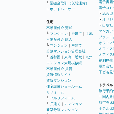
電子書籍
└
証拠金取引（仮想通貨）
電子コミ
ロボアドバイザー
└
総合型
└
オリジ
住宅
└
出版社
不動産仲介 売却
マンガア
└
マンション
｜
戸建て
｜
土地
ブランド
不動産仲介 購入
オフィス
└
マンション
｜
戸建て
オフィス
分譲マンション管理会社
オフィス
└
首都圏
｜
東海
｜
近畿
｜
九州
福利厚生
マンション大規模修繕
電力会社
不動産仲介 賃貸
子ども見
賃貸情報サイト
賃貸マンション
トラベル
住宅設備ショールーム
旅行予約
リフォーム
└
国内旅
└
フルリフォーム
航空券比
└
戸建て
｜
マンション
ホテル比
新築分譲マンション