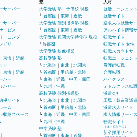
塾
人材
ーサーバー
大学受験 塾・予備校 現役
就活エージェン
└
首都圏
｜
東海
｜
近畿
就活サイト
ーサーバー
大学受験 個別指導塾 現役
逆求人型就活サ
サービス
└
首都圏
｜
東海
｜
近畿
アルバイト情報
リーニング
大学受験 難関大学特化型 現役
転職サイト
ンドリー
└
首都圏
転職サイト 女性
大学受験 映像授業
転職スカウトサ
｜
東海
｜
近畿
高校受験 塾
転職エージェン
ット
└
北海道
｜
東北
｜
北関東
看護師転職
｜
東海
｜
近畿
└
首都圏
｜
甲信越・北陸
介護転職
ーパー
└
東海
｜
近畿
｜
中国・四国
ハイクラス・
リバリー
└
九州・沖縄
ミドルクラス転
高校受験 個別指導塾
派遣会社
納税サイト
└
北海道
｜
東北
｜
北関東
工場・製造業派
ルーム
└
首都圏
｜
甲信越・北陸
派遣求人サイト
ル収納スペース
└
東海
｜
近畿
｜
中国・四国
求人情報サービ
ナ
└
九州・沖縄
転職サイト
（採用担当向け）
中学受験 塾
新卒採用サイト
社
└
首都圏
｜
東海
｜
近畿