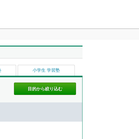
塾
小学生 学習塾