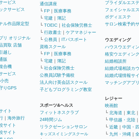
サービス
ブライダルエス
通信講座
ックサービス
フェイシャルエ
└
FP
｜
医療事務
ボディエステ
└
宅建
｜
簿記
ナル作品限定型
サロン検索予約
└
TOEIC
｜
社会保険労務士
└
行政書士
｜
ケアマネジャー
プリ オリジナル
└
公務員
｜
ITパスポート
ウエディング
品買取 店舗
資格スクール
ハウスウエディ
引越し
└
FP
｜
医療事務
格安ウエディン
通販
└
宅建
｜
簿記
結婚相談所
複合機
└
社会保険労務士
結婚式場相談カ
サービス
公務員試験予備校
結婚式場情報サ
 小売
法人向け英会話スクール
マッチングアプ
守りGPS
子どもプログラミング教室
レジャー
スポーツ&ヘルス
映画館
サイト
フィットネスクラブ
└
北海道
｜
東北
行
｜
海外旅行
24時間ジム
└
甲信越・北陸
較サイト
リラクゼーションサロン
└
近畿
｜
中国・
較サイト
キッズスイミングスクール
└
九州・沖縄
｜