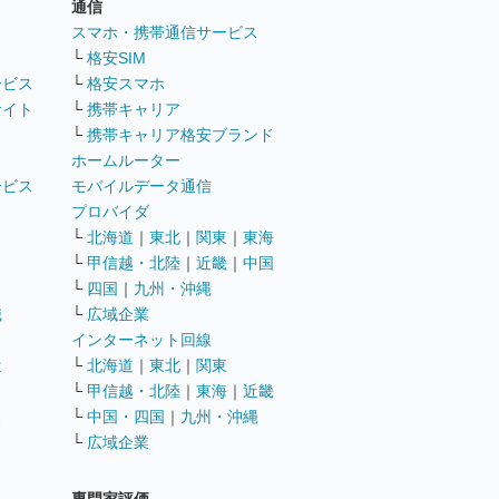
通信
ト
スマホ・携帯通信サービス
└
格安SIM
ービス
└
格安スマホ
サイト
└
携帯キャリア
└
携帯キャリア格安ブランド
ホームルーター
ービス
モバイルデータ通信
ト
プロバイダ
└
北海道
｜
東北
｜
関東
｜
東海
└
甲信越・北陸
｜
近畿
｜
中国
└
四国
｜
九州・沖縄
職
└
広域企業
インターネット回線
遣
└
北海道
｜
東北
｜
関東
└
甲信越・北陸
｜
東海
｜
近畿
ス
└
中国・四国
｜
九州・沖縄
└
広域企業