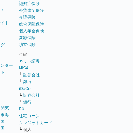
テ
認知症保険
ステ
外貨建て保険
介護保険
サイト
総合保障保険
個人年金保険
変額保険
積立保険
ング
グ
金融
ネット証券
ウンター
NISA
イト
└
証券会社
リ
└
銀行
iDeCo
└
証券会社
└
銀行
｜
関東
FX
｜
東海
住宅ローン
四国
クレジットカード
全国
└ 個人