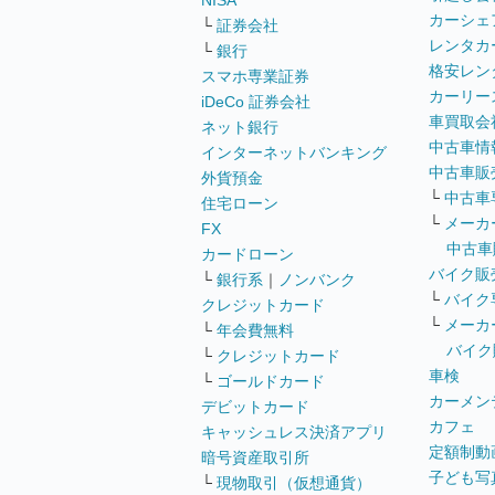
NISA
カーシェ
└
証券会社
レンタカ
└
銀行
格安レン
スマホ専業証券
カーリー
iDeCo 証券会社
車買取会
ネット銀行
中古車情
インターネットバンキング
中古車販
外貨預金
└
中古車
住宅ローン
└
メーカ
FX
中古車
カードローン
バイク販
└
銀行系
｜
ノンバンク
└
バイク
クレジットカード
└
メーカ
└
年会費無料
バイク
└
クレジットカード
車検
└
ゴールドカード
カーメン
デビットカード
カフェ
キャッシュレス決済アプリ
定額制動
暗号資産取引所
子ども写
└
現物取引（仮想通貨）