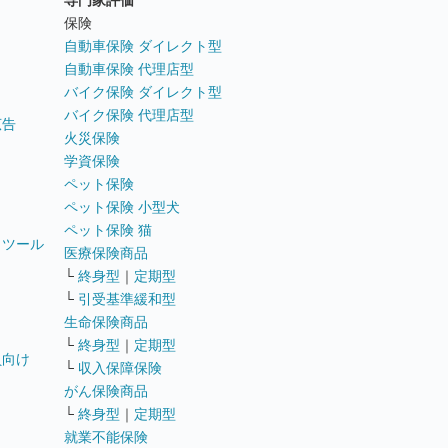
専門家評価
ト
保険
自動車保険 ダイレクト型
自動車保険 代理店型
バイク保険 ダイレクト型
バイク保険 代理店型
広告
火災保険
学資保険
ペット保険
ペット保険 小型犬
ペット保険 猫
トツール
医療保険商品
└
終身型
｜
定期型
└
引受基準緩和型
生命保険商品
└
終身型
｜
定期型
員向け
└
収入保障保険
がん保険商品
└
終身型
｜
定期型
就業不能保険