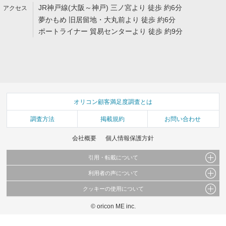
JR神戸線(大阪～神戸) 三ノ宮より 徒歩 約6分
夢かもめ 旧居留地・大丸前より 徒歩 約6分
ポートライナー 貿易センターより 徒歩 約9分
オリコン顧客満足度調査とは
調査方法
掲載規約
お問い合わせ
会社概要
個人情報保護方針
引用・転載について
利用者の声について
当サイトで公開されている情報（文字、写真、イラスト、画像データ等）及びこれらの配
置・編集および構造などについての著作権は株式会社oricon MEに帰属しております。
クッキーの使用について
当サイトに掲載している内容はすべてサービスの利用者が提出された見解・感想です。
これらの情報を権利者の許可なく無断転載・複製などの二次利用を行うことは固く禁じて
弊社が内容について正確性を含め一切保証するものではありません。
おります。
© oricon ME inc.
このサイトでは Cookie を使用して、ユーザーに合わせたコンテンツや広告の表示、ソー
弊社の見解・ 意見ではないことをご理解いただいた上でご覧ください。
シャル メディア機能の提供、広告の表示回数やクリック数の測定を行っています。
また、ユーザーによるサイトの利用状況についても情報を収集し、ソーシャル メディア