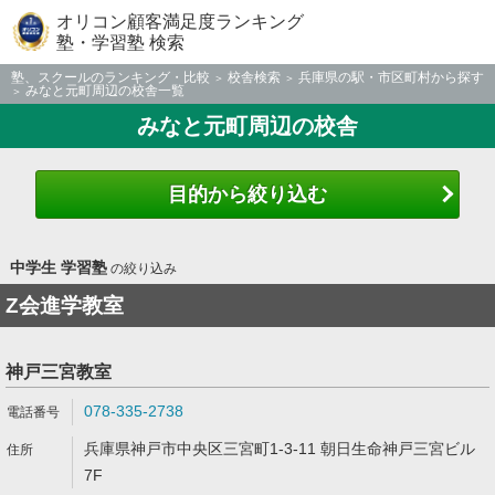
オリコン顧客満足度ランキング
塾・学習塾 検索
塾、スクールのランキング・比較
校舎検索
兵庫県の駅・市区町村から探す
みなと元町周辺の校舎一覧
みなと元町周辺の校舎
目的から絞り込む
中学生 学習塾
の絞り込み
Z会進学教室
神戸三宮教室
078-335-2738
兵庫県神戸市中央区三宮町1-3-11 朝日生命神戸三宮ビル
7F