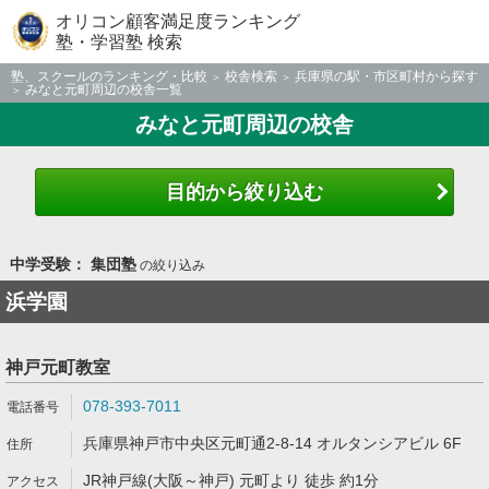
オリコン顧客満足度ランキング
塾・学習塾 検索
塾、スクールのランキング・比較
校舎検索
兵庫県の駅・市区町村から探す
みなと元町周辺の校舎一覧
みなと元町周辺の校舎
目的から絞り込む
中学受験： 集団塾
の絞り込み
浜学園
神戸元町教室
078-393-7011
兵庫県神戸市中央区元町通2-8-14 オルタンシアビル 6F
JR神戸線(大阪～神戸) 元町より 徒歩 約1分