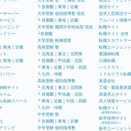
ーサーバー
大学受験 塾・予備校 現役
就活エージェン
└
首都圏
｜
東海
｜
近畿
就活サイト
ーサーバー
大学受験 個別指導塾 現役
逆求人型就活サ
サービス
└
首都圏
｜
東海
｜
近畿
アルバイト情報
リーニング
大学受験 難関大学特化型 現役
転職サイト
ンドリー
└
首都圏
転職サイト 女性
大学受験 映像授業
転職スカウトサ
｜
東海
｜
近畿
高校受験 塾
転職エージェン
ット
└
北海道
｜
東北
｜
北関東
看護師転職
｜
東海
｜
近畿
└
首都圏
｜
甲信越・北陸
介護転職
ーパー
└
東海
｜
近畿
｜
中国・四国
ハイクラス・
リバリー
└
九州・沖縄
ミドルクラス転
高校受験 個別指導塾
派遣会社
納税サイト
└
北海道
｜
東北
｜
北関東
工場・製造業派
ルーム
└
首都圏
｜
甲信越・北陸
派遣求人サイト
ル収納スペース
└
東海
｜
近畿
｜
中国・四国
求人情報サービ
ナ
└
九州・沖縄
転職サイト
（採用担当向け）
中学受験 塾
新卒採用サイト
社
└
首都圏
｜
東海
｜
近畿
（採用担当向け）
アリング
中学受験 個別指導塾
新卒エージェン