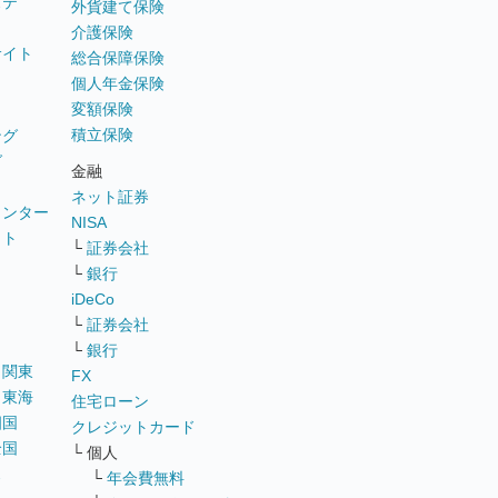
ステ
外貨建て保険
介護保険
サイト
総合保障保険
個人年金保険
変額保険
積立保険
ング
グ
金融
ネット証券
ウンター
NISA
イト
└
証券会社
リ
└
銀行
iDeCo
└
証券会社
└
銀行
｜
関東
FX
｜
東海
住宅ローン
四国
クレジットカード
全国
└ 個人
ス
└
年会費無料