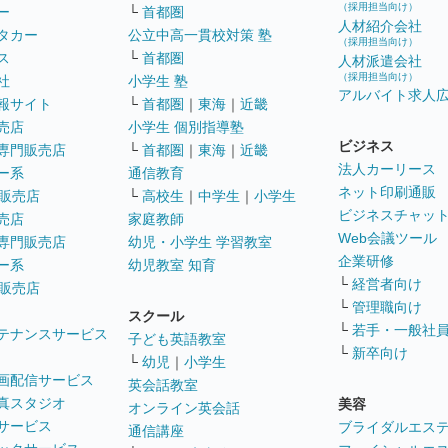
（採用担当向け）
ー
└
首都圏
人材紹介会社
タカー
公立中高一貫校対策 塾
（採用担当向け）
ス
└
首都圏
人材派遣会社
（採用担当向け）
社
小学生 塾
アルバイト求人
報サイト
└
首都圏
｜
東海
｜
近畿
売店
小学生 個別指導塾
ビジネス
専門販売店
└
首都圏
｜
東海
｜
近畿
法人カーリース
ー系
通信教育
ネット印刷通販
販売店
└
高校生
｜
中学生
｜
小学生
ビジネスチャッ
売店
家庭教師
Web会議ツール
専門販売店
幼児・小学生 学習教室
企業研修
ー系
幼児教室 知育
└
経営者向け
販売店
└
管理職向け
スクール
└
若手・一般社
テナンスサービス
子ども英語教室
└
新卒向け
└
幼児
｜
小学生
画配信サービス
英会話教室
真スタジオ
美容
オンライン英会話
サービス
ブライダルエス
通信講座