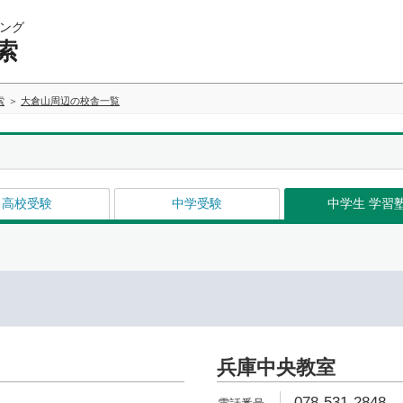
ング
索
索
大倉山周辺の校舎一覧
高校受験
中学受験
中学生 学習
兵庫中央教室
078-531-2848