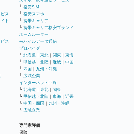
ト
スマホ・携帯通信サービス
└
格安SIM
ービス
└
格安スマホ
サイト
└
携帯キャリア
└
携帯キャリア格安ブランド
ホームルーター
ービス
モバイルデータ通信
ト
プロバイダ
└
北海道
｜
東北
｜
関東
｜
東海
└
甲信越・北陸
｜
近畿
｜
中国
└
四国
｜
九州・沖縄
職
└
広域企業
インターネット回線
遣
└
北海道
｜
東北
｜
関東
└
甲信越・北陸
｜
東海
｜
近畿
ス
└
中国・四国
｜
九州・沖縄
└
広域企業
専門家評価
ト
保険