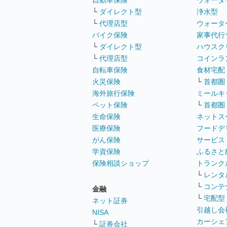
自動車保険
ウォータ
└
ダイレクト型
浄水型
└
代理店型
ウォータ
バイク保険
家事代行
└
ダイレクト型
ハウスク
└
代理店型
コインラ
自転車保険
食材宅配
火災保険
└
首都圏
海外旅行保険
ミールキ
ペット保険
└
首都圏
生命保険
ネットス
医療保険
フードデ
がん保険
サービス
学資保険
ふるさと
保険相談ショップ
トランク
└
レンタ
└
コンテ
金融
└
宅配型
ネット証券
引越し会
NISA
カーシェ
└
証券会社