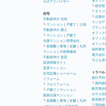
電子コミ
ロボアドバイザー
└
総合型
└
オリジ
住宅
└
出版社
不動産仲介 売却
マンガア
└
マンション
｜
戸建て
｜
土地
ブランド
不動産仲介 購入
オフィス
└
マンション
｜
戸建て
オフィス
分譲マンション管理会社
オフィス
└
首都圏
｜
東海
｜
近畿
｜
九州
福利厚生
マンション大規模修繕
電力会社
不動産仲介 賃貸
子ども見
賃貸情報サイト
賃貸マンション
トラベル
住宅設備ショールーム
旅行予約
リフォーム
└
国内旅
└
フルリフォーム
航空券比
└
戸建て
｜
マンション
ホテル比
新築分譲マンション
格安航空券
└
首都圏
｜
東海
｜
近畿
｜
九州
└
国内線