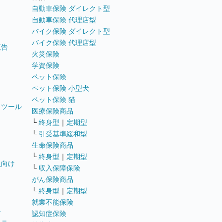
自動車保険 ダイレクト型
自動車保険 代理店型
バイク保険 ダイレクト型
バイク保険 代理店型
広告
火災保険
学資保険
ペット保険
ペット保険 小型犬
ペット保険 猫
トツール
医療保険商品
└
終身型
｜
定期型
└
引受基準緩和型
生命保険商品
└
終身型
｜
定期型
員向け
└
収入保障保険
がん保険商品
└
終身型
｜
定期型
就業不能保険
テ
認知症保険