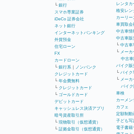
レンタカ
└
銀行
格安レン
スマホ専業証券
カーリー
iDeCo 証券会社
車買取会
ネット銀行
中古車情
インターネットバンキング
中古車販
外貨預金
└
中古車
住宅ローン
└
メーカ
FX
中古車
カードローン
バイク販
└
銀行系
｜
ノンバンク
└
バイク
クレジットカード
└
メーカ
└
年会費無料
バイク
└
クレジットカード
車検
└
ゴールドカード
カーメン
デビットカード
カフェ
キャッシュレス決済アプリ
定額制動
暗号資産取引所
子ども写
└
現物取引（仮想通貨）
電子書籍
└
証拠金取引（仮想通貨）