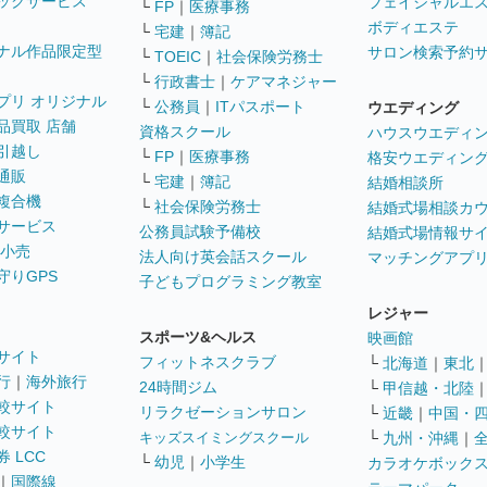
ックサービス
フェイシャルエ
└
FP
｜
医療事務
ボディエステ
└
宅建
｜
簿記
ナル作品限定型
サロン検索予約
└
TOEIC
｜
社会保険労務士
└
行政書士
｜
ケアマネジャー
プリ オリジナル
└
公務員
｜
ITパスポート
ウエディング
品買取 店舗
資格スクール
ハウスウエディ
引越し
└
FP
｜
医療事務
格安ウエディン
通販
└
宅建
｜
簿記
結婚相談所
複合機
└
社会保険労務士
結婚式場相談カ
サービス
公務員試験予備校
結婚式場情報サ
 小売
法人向け英会話スクール
マッチングアプ
守りGPS
子どもプログラミング教室
レジャー
スポーツ&ヘルス
映画館
サイト
フィットネスクラブ
└
北海道
｜
東北
行
｜
海外旅行
24時間ジム
└
甲信越・北陸
較サイト
リラクゼーションサロン
└
近畿
｜
中国・
較サイト
キッズスイミングスクール
└
九州・沖縄
｜
 LCC
└
幼児
｜
小学生
カラオケボック
｜
国際線