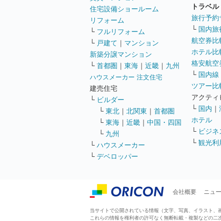
トラベル
住宅設備ショールーム
旅行予約
リフォーム
└
国内旅
└
フルリフォーム
航空券比
└
戸建て
｜
マンション
ホテル比
新築分譲マンション
格安航空券
└
首都圏
｜
東海
｜
近畿
｜
九州
└
国内線
ハウスメーカー 注文住宅
ツアー比
建売住宅
アクティ
└
ビルダー
└
国内
｜
└
東北
｜
北関東
｜
首都圏
ホテル
└
東海
｜
近畿
｜
中国・四国
└
ビジネ
└
九州
└
観光利
└
ハウスメーカー
└
デベロッパー
会社概要
ニュ
当サイトで公開されている情報（文字、写真、イラスト、画像
これらの情報を権利者の許可なく無断転載・複製などの二