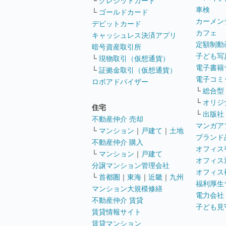
└
クレジットカード
車検
└
ゴールドカード
カーメン
デビットカード
カフェ
キャッシュレス決済アプリ
定額制動
暗号資産取引所
子ども写
└
現物取引（仮想通貨）
電子書籍
└
証拠金取引（仮想通貨）
電子コミ
ロボアドバイザー
└
総合型
└
オリジ
住宅
└
出版社
不動産仲介 売却
マンガア
└
マンション
｜
戸建て
｜
土地
ブランド
不動産仲介 購入
オフィス
└
マンション
｜
戸建て
オフィス
分譲マンション管理会社
オフィス
└
首都圏
｜
東海
｜
近畿
｜
九州
福利厚生
マンション大規模修繕
電力会社
不動産仲介 賃貸
子ども見
賃貸情報サイト
賃貸マンション