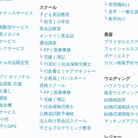
└
管理職向け
スクール
└
若手・一般社
テナンスサービス
子ども英語教室
└
新卒向け
└
幼児
｜
小学生
画配信サービス
英会話教室
真スタジオ
美容
オンライン英会話
サービス
ブライダルエス
通信講座
ックサービス
フェイシャルエ
└
FP
｜
医療事務
ボディエステ
└
宅建
｜
簿記
ナル作品限定型
サロン検索予約
└
TOEIC
｜
社会保険労務士
└
行政書士
｜
ケアマネジャー
プリ オリジナル
└
公務員
｜
ITパスポート
ウエディング
品買取 店舗
資格スクール
ハウスウエディ
引越し
└
FP
｜
医療事務
格安ウエディン
通販
└
宅建
｜
簿記
結婚相談所
複合機
└
社会保険労務士
結婚式場相談カ
サービス
公務員試験予備校
結婚式場情報サ
 小売
法人向け英会話スクール
マッチングアプ
守りGPS
子どもプログラミング教室
レジャー