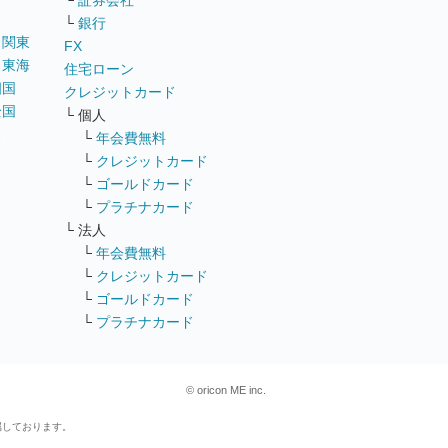
└
証券会社
└
銀行
｜
関東
FX
｜
東海
住宅ローン
四国
クレジットカード
全国
└ 個人
ス
└
年会費無料
└
クレジットカード
└
ゴールドカード
└
プラチナカード
└ 法人
└
年会費無料
└
クレジットカード
└
ゴールドカード
└
プラチナカード
© oricon ME inc.
属しております。