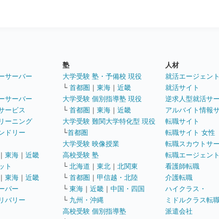
塾
人材
ーサーバー
大学受験 塾・予備校 現役
就活エージェン
└
首都圏
｜
東海
｜
近畿
就活サイト
ーサーバー
大学受験 個別指導塾 現役
逆求人型就活サ
サービス
└
首都圏
｜
東海
｜
近畿
アルバイト情報
リーニング
大学受験 難関大学特化型 現役
転職サイト
ンドリー
└
首都圏
転職サイト 女性
大学受験 映像授業
転職スカウトサ
｜
東海
｜
近畿
高校受験 塾
転職エージェン
ット
└
北海道
｜
東北
｜
北関東
看護師転職
｜
東海
｜
近畿
└
首都圏
｜
甲信越・北陸
介護転職
ーパー
└
東海
｜
近畿
｜
中国・四国
ハイクラス・
リバリー
└
九州・沖縄
ミドルクラス転
高校受験 個別指導塾
派遣会社