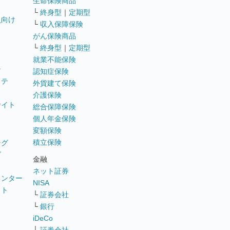
生命保険商品
└
終身型
｜
定期型
員向け
└
収入保障保険
がん保険商品
└
終身型
｜
定期型
就業不能保険
テ
認知症保険
ステ
外貨建て保険
介護保険
サイト
総合保障保険
個人年金保険
変額保険
積立保険
ング
グ
金融
ネット証券
ウンター
NISA
イト
└
証券会社
リ
└
銀行
iDeCo