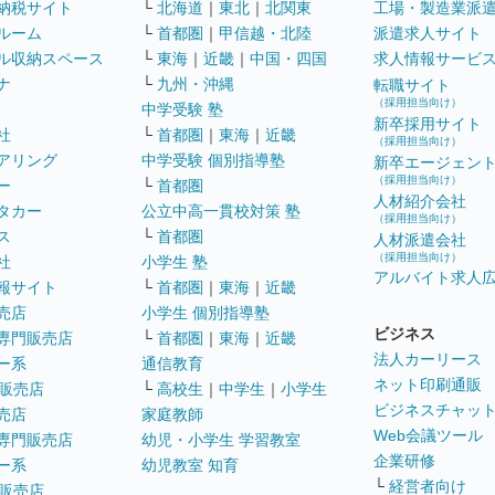
納税サイト
└
北海道
｜
東北
｜
北関東
工場・製造業派
ルーム
└
首都圏
｜
甲信越・北陸
派遣求人サイト
ル収納スペース
└
東海
｜
近畿
｜
中国・四国
求人情報サービ
ナ
└
九州・沖縄
転職サイト
（採用担当向け）
中学受験 塾
新卒採用サイト
社
└
首都圏
｜
東海
｜
近畿
（採用担当向け）
アリング
中学受験 個別指導塾
新卒エージェン
（採用担当向け）
ー
└
首都圏
人材紹介会社
タカー
公立中高一貫校対策 塾
（採用担当向け）
ス
└
首都圏
人材派遣会社
（採用担当向け）
社
小学生 塾
アルバイト求人
報サイト
└
首都圏
｜
東海
｜
近畿
売店
小学生 個別指導塾
ビジネス
専門販売店
└
首都圏
｜
東海
｜
近畿
法人カーリース
ー系
通信教育
ネット印刷通販
販売店
└
高校生
｜
中学生
｜
小学生
ビジネスチャッ
売店
家庭教師
Web会議ツール
専門販売店
幼児・小学生 学習教室
企業研修
ー系
幼児教室 知育
└
経営者向け
販売店