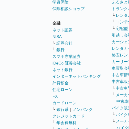
学資保険
ふるさと
保険相談ショップ
トランク
└
レンタ
└
コンテ
金融
└
宅配型
ネット証券
引越し会
NISA
カーシェ
└
証券会社
レンタカ
└
銀行
格安レン
スマホ専業証券
カーリー
iDeCo 証券会社
車買取会
ネット銀行
中古車情
インターネットバンキング
中古車販
外貨預金
└
中古車
住宅ローン
└
メーカ
FX
中古車
カードローン
バイク販
└
銀行系
｜
ノンバンク
└
バイク
クレジットカード
└
メーカ
└
年会費無料
バイク