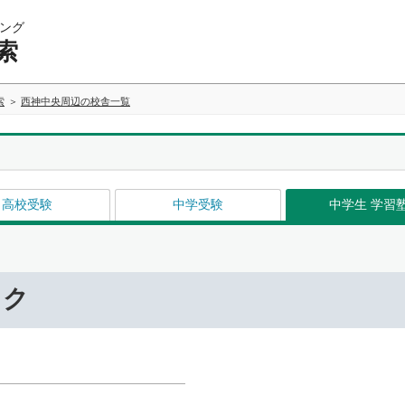
ング
索
索
西神中央周辺の校舎一覧
高校受験
中学受験
中学生 学習
ック