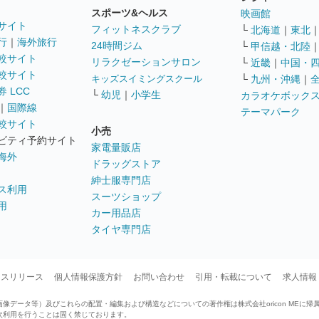
スポーツ&ヘルス
映画館
サイト
フィットネスクラブ
└
北海道
｜
東北
行
｜
海外旅行
24時間ジム
└
甲信越・北陸
較サイト
リラクゼーションサロン
└
近畿
｜
中国・
較サイト
キッズスイミングスクール
└
九州・沖縄
｜
 LCC
└
幼児
｜
小学生
カラオケボック
｜
国際線
テーマパーク
較サイト
小売
ビティ予約サイト
家電量販店
海外
ドラッグストア
紳士服専門店
ス利用
スーツショップ
用
カー用品店
タイヤ専門店
ースリリース
個人情報保護方針
お問い合わせ
引用・転載について
求人情報
データ等）及びこれらの配置・編集および構造などについての著作権は株式会社oricon MEに帰
次利用を行うことは固く禁じております。