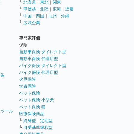
遣
└
北海道
｜
東北
｜
関東
└
甲信越・北陸
｜
東海
｜
近畿
ス
└
中国・四国
｜
九州・沖縄
└
広域企業
専門家評価
ト
保険
自動車保険 ダイレクト型
自動車保険 代理店型
バイク保険 ダイレクト型
バイク保険 代理店型
広告
火災保険
学資保険
ペット保険
ペット保険 小型犬
ペット保険 猫
トツール
医療保険商品
└
終身型
｜
定期型
└
引受基準緩和型