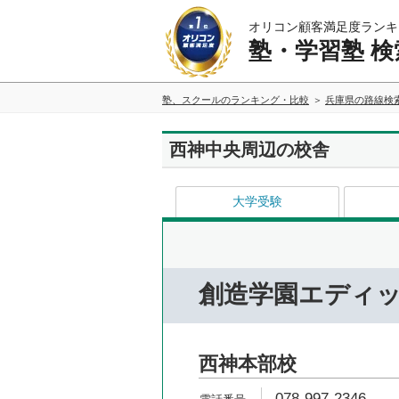
オリコン顧客満足度ランキ
塾・学習塾 検
塾、スクールのランキング・比較
兵庫県の路線検
西神中央周辺の校舎
大学受験
創造学園エディ
西神本部校
078-997-2346