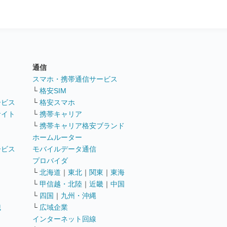
通信
ト
スマホ・携帯通信サービス
└
格安SIM
ービス
└
格安スマホ
サイト
└
携帯キャリア
└
携帯キャリア格安ブランド
ホームルーター
ービス
モバイルデータ通信
ト
プロバイダ
└
北海道
｜
東北
｜
関東
｜
東海
└
甲信越・北陸
｜
近畿
｜
中国
└
四国
｜
九州・沖縄
職
└
広域企業
インターネット回線