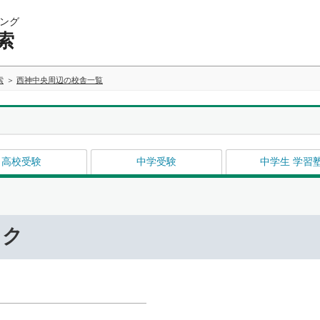
ング
索
索
西神中央周辺の校舎一覧
高校受験
中学受験
中学生 学習
ック