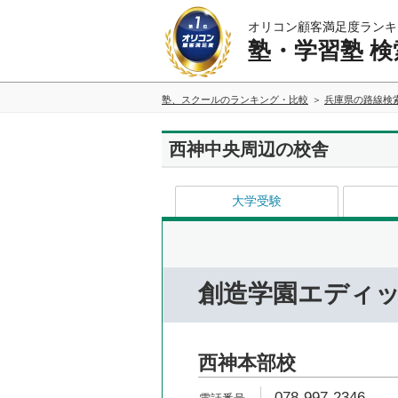
オリコン顧客満足度ランキ
塾・学習塾 検
塾、スクールのランキング・比較
兵庫県の路線検
西神中央周辺の校舎
大学受験
創造学園エディ
西神本部校
078-997-2346