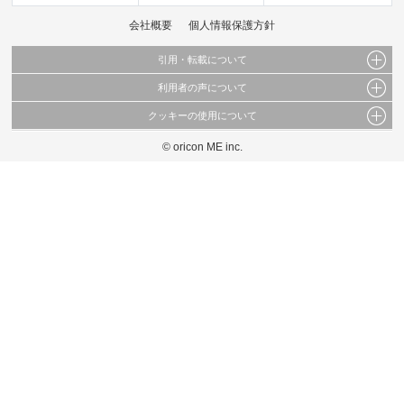
会社概要
個人情報保護方針
引用・転載について
利用者の声について
当サイトで公開されている情報（文字、写真、イラスト、画像データ等）及びこれらの配
置・編集および構造などについての著作権は株式会社oricon MEに帰属しております。
クッキーの使用について
当サイトに掲載している内容はすべてサービスの利用者が提出された見解・感想です。
これらの情報を権利者の許可なく無断転載・複製などの二次利用を行うことは固く禁じて
弊社が内容について正確性を含め一切保証するものではありません。
おります。
© oricon ME inc.
このサイトでは Cookie を使用して、ユーザーに合わせたコンテンツや広告の表示、ソー
弊社の見解・ 意見ではないことをご理解いただいた上でご覧ください。
シャル メディア機能の提供、広告の表示回数やクリック数の測定を行っています。
また、ユーザーによるサイトの利用状況についても情報を収集し、ソーシャル メディア
や広告配信、データ解析の各パートナーに提供しています。
各パートナーは、この情報とユーザーが各パートナーに提供した他の情報や、ユーザーが
各パートナーのサービスを使用したときに収集した他の情報を組み合わせて使用すること
があります。