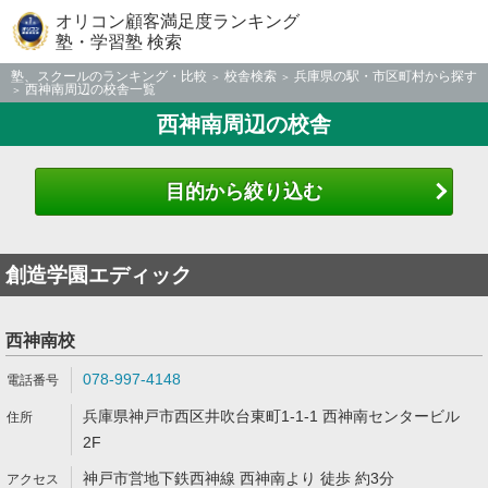
オリコン顧客満足度ランキング
塾・学習塾 検索
塾、スクールのランキング・比較
校舎検索
兵庫県の駅・市区町村から探す
西神南周辺の校舎一覧
西神南周辺の校舎
目的から絞り込む
創造学園エディック
西神南校
078-997-4148
兵庫県神戸市西区井吹台東町1-1-1 西神南センタービル
2F
神戸市営地下鉄西神線 西神南より 徒歩 約3分