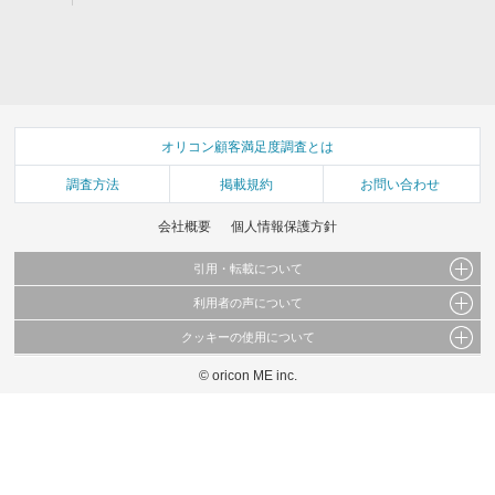
オリコン顧客満足度調査とは
調査方法
掲載規約
お問い合わせ
会社概要
個人情報保護方針
引用・転載について
利用者の声について
当サイトで公開されている情報（文字、写真、イラスト、画像データ等）及びこれらの配
置・編集および構造などについての著作権は株式会社oricon MEに帰属しております。
クッキーの使用について
当サイトに掲載している内容はすべてサービスの利用者が提出された見解・感想です。
これらの情報を権利者の許可なく無断転載・複製などの二次利用を行うことは固く禁じて
弊社が内容について正確性を含め一切保証するものではありません。
おります。
© oricon ME inc.
このサイトでは Cookie を使用して、ユーザーに合わせたコンテンツや広告の表示、ソー
弊社の見解・ 意見ではないことをご理解いただいた上でご覧ください。
シャル メディア機能の提供、広告の表示回数やクリック数の測定を行っています。
また、ユーザーによるサイトの利用状況についても情報を収集し、ソーシャル メディア
や広告配信、データ解析の各パートナーに提供しています。
各パートナーは、この情報とユーザーが各パートナーに提供した他の情報や、ユーザーが
各パートナーのサービスを使用したときに収集した他の情報を組み合わせて使用すること
があります。