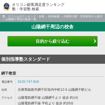
オリコン顧客満足度ランキング
塾・学習塾 検索
塾、スクールのランキング・比較
校舎検索
兵庫県の駅・市区町村から探す
山陽網干周辺の校舎一覧
山陽網干周辺の校舎
目的から絞り込む
個別指導塾スタンダード
網干教室
0120-747-818
兵庫県姫路市網干区垣内中町12-5 山陽網干駅ビル
山陽電鉄網干線 山陽網干より 徒歩 約1分
山陽電鉄網干線 平松より 徒歩 約20分