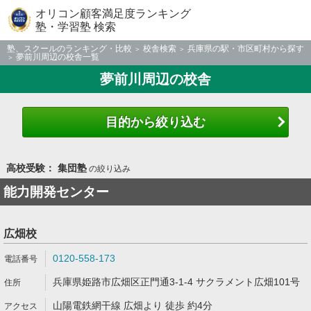
オリコン顧客満足度ランキング
塾・学習塾 検索
塾、スクールのランキング・比較
校舎検索
兵庫県の駅・市区町村から探す
夢前川周辺の校舎一覧
夢前川周辺の校舎
目的から絞り込む
高校受験： 集団塾
の絞り込み
能力開発センター
広畑校
0120-558-173
兵庫県姫路市広畑区正門通3-1-4 サクラメント広畑101号
山陽電鉄網干線 広畑より 徒歩 約4分